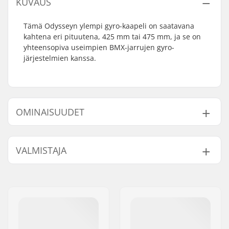
KUVAUS
Tämä Odysseyn ylempi gyro-kaapeli on saatavana
kahtena eri pituutena, 425 mm tai 475 mm, ja se on
yhteensopiva useimpien BMX-jarrujen gyro-
järjestelmien kanssa.
OMINAISUUDET
Gyro yhteensopiva:
Kyllä
VALMISTAJA
Nimi:
Sunshine Distribution ApS
Jakeluosoite:
Naverland 8
Postinumero:
2600
Paikkakunta::
Glostrup