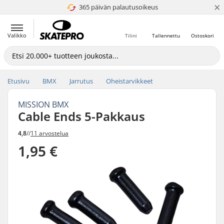
×
365 päivän palautusoikeus
4.8 / 5
Valikko
Tilini
Tallennettu
Ostoskori
Etusivu
BMX
Jarrutus
Oheistarvikkeet
MISSION BMX
Cable Ends 5-Pakkaus
4,8
//
11 arvostelua
1,95 €