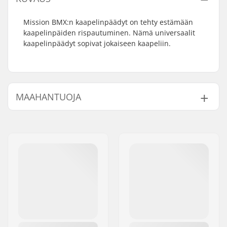
Mission BMX:n kaapelinpäädyt on tehty estämään
kaapelinpäiden rispautuminen. Nämä universaalit
kaapelinpäädyt sopivat jokaiseen kaapeliin.
MAAHANTUOJA
Nimi:
Centrano ApS
Jakeluosoite:
Omega 6
Postinumero:
8382
Paikkakunta::
Hinnerup
Maa:
Tanska