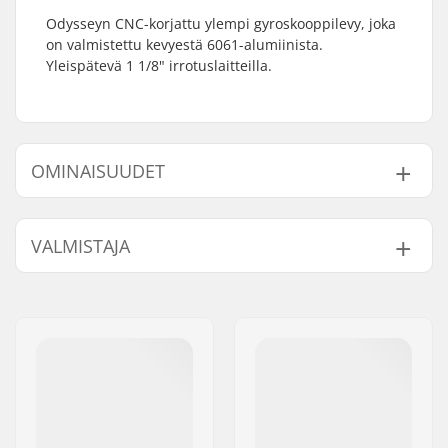
Odysseyn CNC-korjattu ylempi gyroskooppilevy, joka
on valmistettu kevyestä 6061-alumiinista.
Yleispätevä 1 1/8" irrotuslaitteilla.
OMINAISUUDET
Gyro yhteensopiva:
Kyllä
VALMISTAJA
Paino:
13g
Nimi:
Sunshine Distribution ApS
Jakeluosoite:
Naverland 8
Postinumero:
2600
Paikkakunta::
Glostrup
Maa:
Tanska