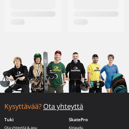
Kysyttävää?
Ota yhteyttä
Tuki
SkatePro
Ota yhteyttä & apu
Kirjaudu