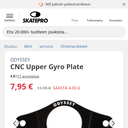
×
365 päivän palautusoikeus
4.8 / 5
Valikko
Tilini
Tallennettu
Ostoskori
Etusivu
BMX
Jarrutus
Oheistarvikkeet
ODYSSEY
CNC Upper Gyro Plate
4,8
//
11 arvostelua
7,95 €
11,95 €
SÄÄSTÄ
4,00 €