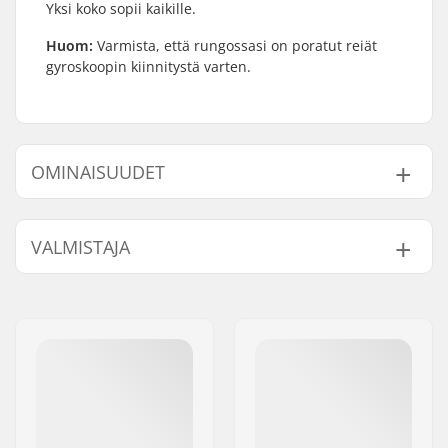
Yksi koko sopii kaikille.
Huom:
Varmista, että rungossasi on poratut reiät
gyroskoopin kiinnitystä varten.
OMINAISUUDET
Gyro yhteensopiva:
Kyllä
VALMISTAJA
Paino:
19g
Nimi:
Source Europe GmbH
Jakeluosoite:
Am Kuckhofer Feld 13A
Postinumero:
41470
Paikkakunta::
Neuss
Maa:
Saksa