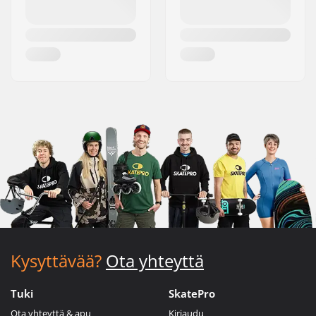
Kysyttävää?
Ota yhteyttä
Tuki
SkatePro
Ota yhteyttä & apu
Kirjaudu