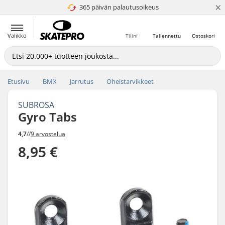
×
365 päivän palautusoikeus
4.8 / 5
Valikko
Tilini
Tallennettu
Ostoskori
Etusivu
BMX
Jarrutus
Oheistarvikkeet
SUBROSA
Gyro Tabs
4,7
//
9 arvostelua
8,95 €