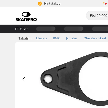
Hintatakuu
ETUSIVU
Etusivu
BMX
Jarrutus
Oheistarvikkeet
Takaisin