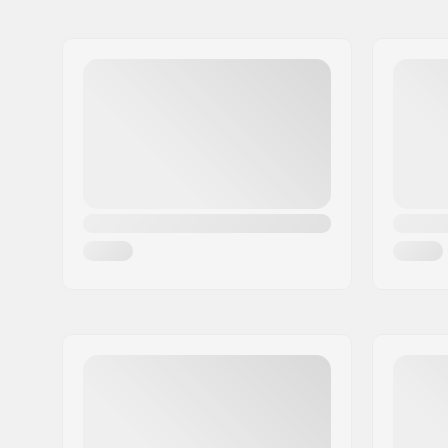
Nimi:
Centrano ApS
Jakeluosoite:
Omega 6
Postinumero:
8382
Paikkakunta::
Hinnerup
Maa:
Tanska