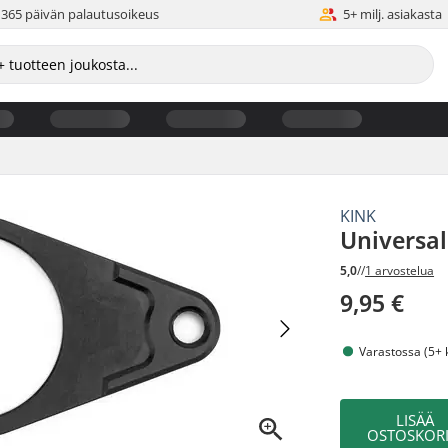
365 päivän palautusoikeus
5+ milj. asiakasta
KINK
Universa
5,0
//
1 arvostelua
9,95 €
Varastossa (5+ 
LISÄÄ
OSTOSKORI