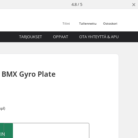
×
4.8 / 5
Tilini
Tallennettu
Ostoskori
TARJOUKSET
OPPAAT
OTA YHTEYTTÄ & APU
l BMX Gyro Plate
kpl)
IN