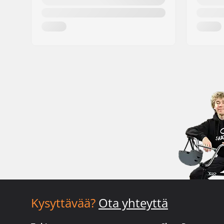
Kysyttävää?
Ota yhteyttä