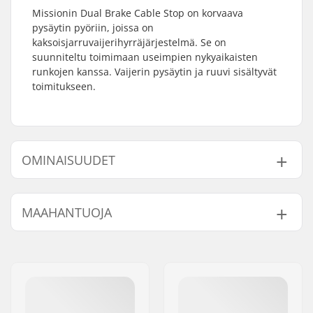
Missionin Dual Brake Cable Stop on korvaava
pysäytin pyöriin, joissa on
kaksoisjarruvaijerihyrräjärjestelmä. Se on
suunniteltu toimimaan useimpien nykyaikaisten
runkojen kanssa. Vaijerin pysäytin ja ruuvi sisältyvät
toimitukseen.
OMINAISUUDET
Paino:
14g
MAAHANTUOJA
Nimi:
Centrano ApS
Jakeluosoite:
Omega 6
Postinumero:
8382
Paikkakunta::
Hinnerup