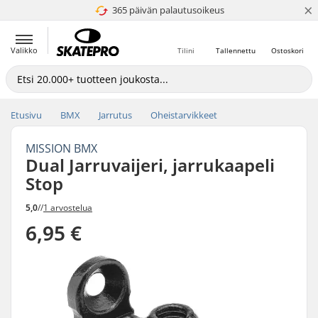
×
365 päivän palautusoikeus
4.8 / 5
Valikko
Tilini
Tallennettu
Ostoskori
Etusivu
BMX
Jarrutus
Oheistarvikkeet
MISSION BMX
Dual Jarruvaijeri, jarrukaapeli
Stop
5,0
//
1 arvostelua
6,95 €