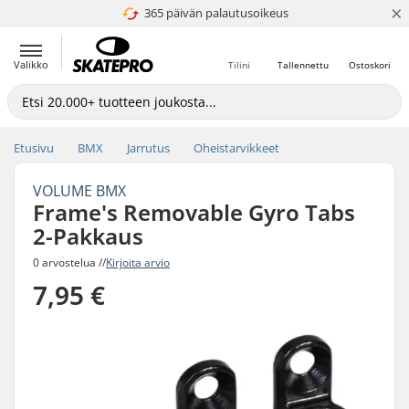
×
365 päivän palautusoikeus
4.8 / 5
Valikko
Tilini
Tallennettu
Ostoskori
Etusivu
BMX
Jarrutus
Oheistarvikkeet
VOLUME BMX
Frame's Removable Gyro Tabs
2-Pakkaus
0 arvostelua //
Kirjoita arvio
7,95 €