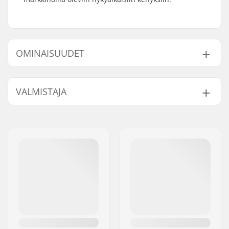
OMINAISUUDET
Kpl per paketti:
2
VALMISTAJA
Nimi:
Centrano ApS
Jakeluosoite:
Omega 6
Postinumero:
8382
Paikkakunta::
Hinnerup
Maa:
Tanska