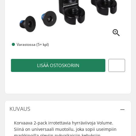
Varastossa (5+ kpl)
LISÄÄ OSTOSKORIIN
KUVAUS
Korvaava 2-pack irrotettavia hyrräviivoja Volume.
Siinä on universaali muotoilu, joka sopii useimpiin
markkinoilla oleviin nykyaikaisiin kehyksiin.