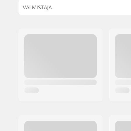
VALMISTAJA
Nimi:
North Actionsports Group
Jakeluosoite:
Lageweg 34
Postinumero:
2222
Paikkakunta::
AG Katwijk
Maa:
Alankomaat