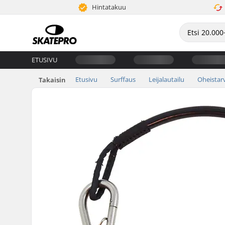
Hintatakuu
ETUSIVU
Etusivu
Surffaus
Leijalautailu
Oheistar
Takaisin