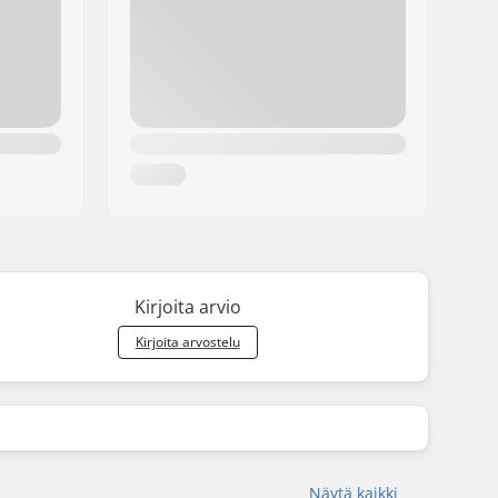
Kirjoita arvio
Kirjoita arvostelu
Näytä kaikki