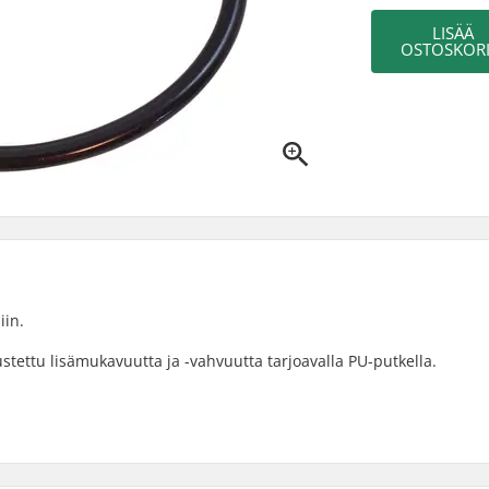
LISÄÄ
OSTOSKORI
iin.
tettu lisämukavuutta ja -vahvuutta tarjoavalla PU-putkella.