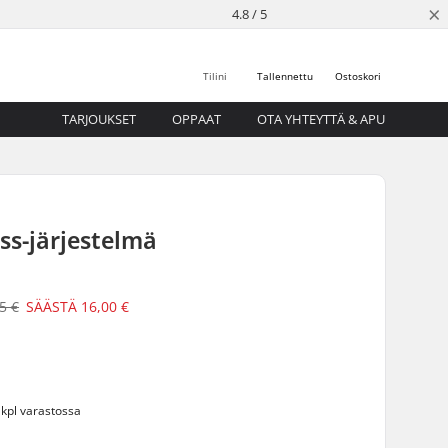
×
4.8 / 5
Tilini
Tallennettu
Ostoskori
TARJOUKSET
OPPAAT
OTA YHTEYTTÄ & APU
ss-järjestelmä
5 €
SÄÄSTÄ
16,00 €
 kpl varastossa