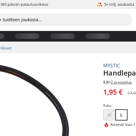
365 päivän palautusoikeus
5+ milj. asiakasta
vikkeet
MYSTIC
Handlepa
5,0
//
2 arvostelua
1,95 €
17,9
Koko
M
L
Kiirehdi!
Vain 1