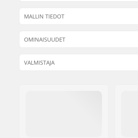
MALLIN TIEDOT
Malli
Compressio
OMINAISUUDET
7/8"
22mm
Kpl per paketti:
8
VALMISTAJA
Nimi:
Circus Circus ApS
Jakeluosoite:
Australiensvej 20. st. th.
Postinumero:
2100
Paikkakunta::
Copenhagen
Maa:
Tanska