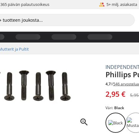
365 päivän palautusoikeus
5+ milj. asiakasta
Mutterit ja Pultit
INDEPENDEN
Phillips P
4,7
//
546 arvostelu
2,95 €
5,95
Väri:
Black