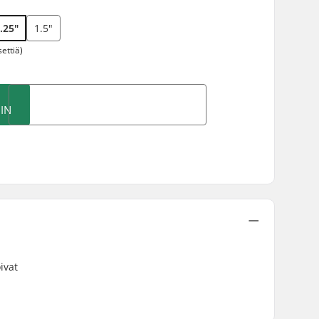
.25"
1.5"
ettiä)
IN
ivat