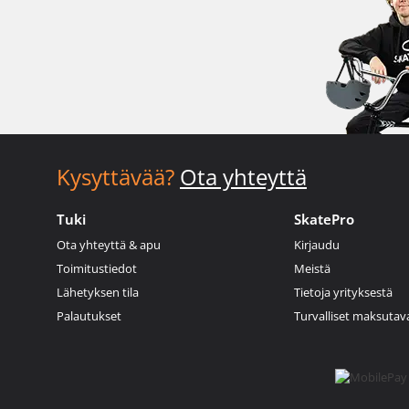
Kysyttävää?
Ota yhteyttä
Tuki
SkatePro
Ota yhteyttä & apu
Kirjaudu
Toimitustiedot
Meistä
Lähetyksen tila
Tietoja yrityksestä
Palautukset
Turvalliset maksutav