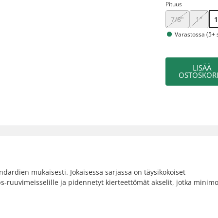
Pituus
7/8"
1"
1
Varastossa (5+ s
LISÄÄ
OSTOSKORI
andardien mukaisesti. Jokaisessa sarjassa on täysikokoiset
ps-ruuvimeisselille ja pidennetyt kierteettömät akselit, jotka minimo