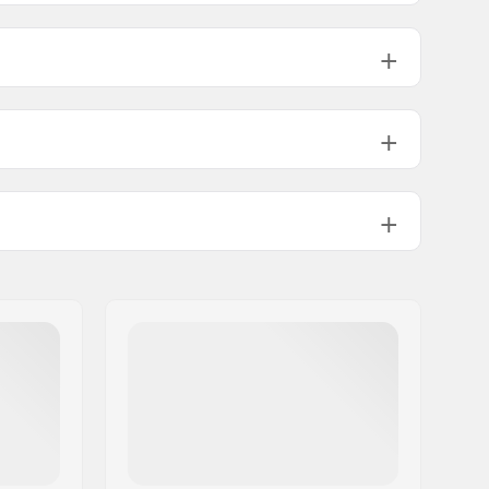
25mm
32mm
38mm