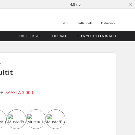
×
4.8 / 5
Tilini
Tallennettu
Ostoskori
TARJOUKSET
OPPAAT
OTA YHTEYTTÄ & APU
T
ultit
a
 €
SÄÄSTÄ
3,00 €