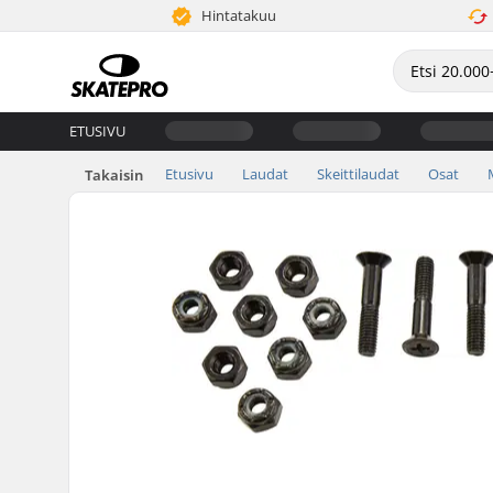
Hintatakuu
ETUSIVU
Etusivu
Laudat
Skeittilaudat
Osat
Takaisin