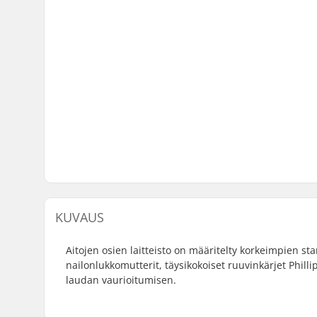
KUVAUS
Aitojen osien laitteisto on määritelty korkeimpien st
nailonlukkomutterit, täysikokoiset ruuvinkärjet Philli
laudan vaurioitumisen.