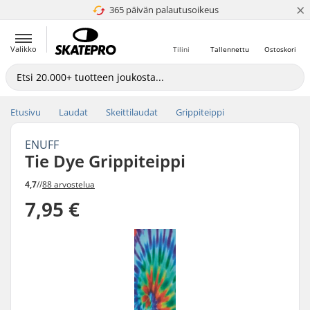
×
365 päivän palautusoikeus
4.8 / 5
Valikko
Tilini
Tallennettu
Ostoskori
Etusivu
Laudat
Skeittilaudat
Grippiteippi
ENUFF
Tie Dye Grippiteippi
4,7
//
88 arvostelua
7,95 €