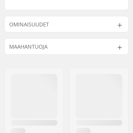
OMINAISUUDET
Length:
83.8cm (33")
MAAHANTUOJA
Width:
22.9cm (9")
Nimi:
Centrano ApS
Jakeluosoite:
Omega 6
Postinumero:
8382
Paikkakunta::
Hinnerup
Maa:
Tanska