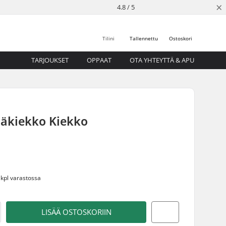
×
4.8 / 5
Tilini
Tallennettu
Ostoskori
TARJOUKSET
OPPAAT
OTA YHTEYTTÄ & APU
Jääkiekko Kiekko
 kpl varastossa
LISÄÄ OSTOSKORIIN