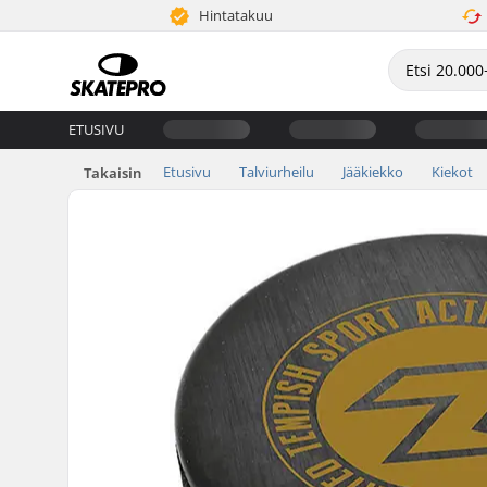
Hintatakuu
ETUSIVU
Etusivu
Talviurheilu
Jääkiekko
Kiekot
Takaisin