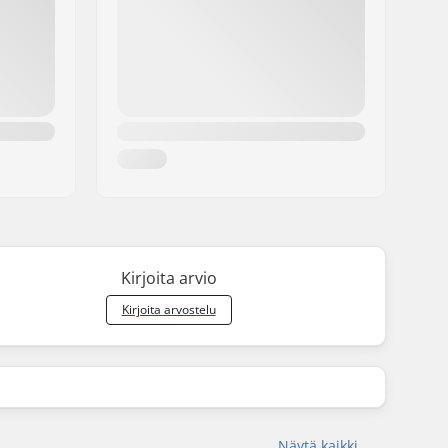
Kirjoita arvio
Kirjoita arvostelu
Näytä kaikki