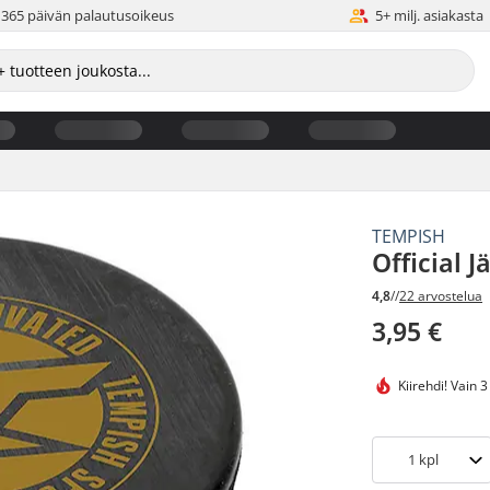
365 päivän palautusoikeus
5+ milj. asiakasta
TEMPISH
Official 
4,8
//
22 arvostelua
3,95 €
Kiirehdi!
Vain 3
1
kpl