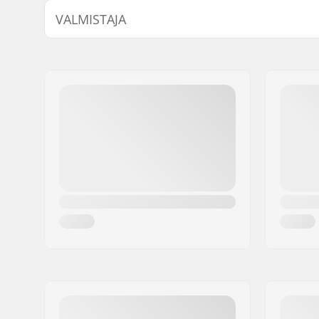
VALMISTAJA
Nimi:
TEMPISH s.r.o.
Jakeluosoite:
Bratrí Wolfu 495/16
Postinumero:
779 00
Paikkakunta::
Olomouc
Maa:
Tšekki