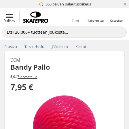
×
365 päivän palautusoikeus
4.8 / 5
Valikko
Tilini
Tallennettu
Ostoskori
Etusivu
Talviurheilu
Jääkiekko
Kiekot
CCM
Bandy Pallo
5,0
//
5 arvostelua
7,95 €