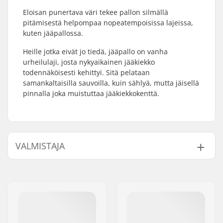
Eloisan punertava väri tekee pallon silmällä
pitämisestä helpompaa nopeatempoisissa lajeissa,
kuten jääpallossa.
Heille jotka eivät jo tiedä, jääpallo on vanha
urheilulaji, josta nykyaikainen jääkiekko
todennäköisesti kehittyi. Sitä pelataan
samankaltaisilla sauvoilla, kuin sählyä, mutta jäisellä
pinnalla joka muistuttaa jääkiekkokenttä.
VALMISTAJA
Nimi:
CCM hockey AB
Jakeluosoite:
Gårdsvägen 13
Postinumero:
SE-16970
Paikkakunta::
Solna