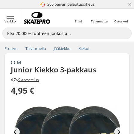
×
365 päivän palautusoikeus
4.8 / 5
Valikko
Tilini
Tallennettu
Ostoskori
Etusivu
Talviurheilu
Jääkiekko
Kiekot
CCM
Junior Kiekko 3-pakkaus
4,7
//
9 arvostelua
4,95 €