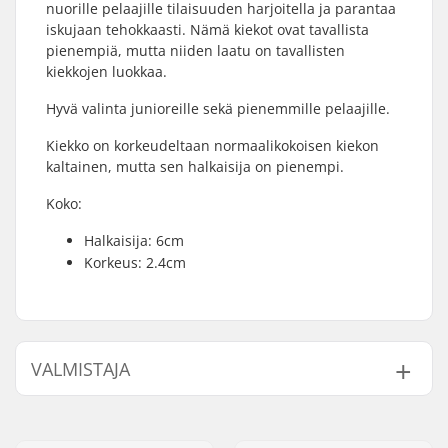
nuorille pelaajille tilaisuuden harjoitella ja parantaa
iskujaan tehokkaasti. Nämä kiekot ovat tavallista
pienempiä, mutta niiden laatu on tavallisten
kiekkojen luokkaa.
Hyvä valinta junioreille sekä pienemmille pelaajille.
Kiekko on korkeudeltaan normaalikokoisen kiekon
kaltainen, mutta sen halkaisija on pienempi.
Koko:
Halkaisija: 6cm
Korkeus: 2.4cm
VALMISTAJA
Nimi:
CCM hockey AB
Jakeluosoite:
Gårdsvägen 13