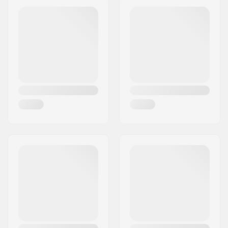
Postinumero:
SE-16970
Paikkakunta::
Solna
Maa:
Ruotsi