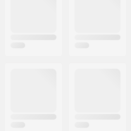
Paikkakunta::
Solna
Maa:
Ruotsi