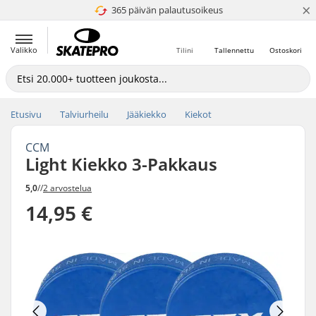
×
365 päivän palautusoikeus
4.8 / 5
Valikko
Tilini
Tallennettu
Ostoskori
Etusivu
Talviurheilu
Jääkiekko
Kiekot
CCM
Light Kiekko 3-Pakkaus
5,0
//
2 arvostelua
14,95 €