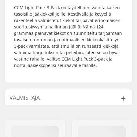
CCM Light Puck 3-Pack on täydellinen valinta kaiken
tasoisille jääkiekkoilijoille. Kestävällä ja kevyellä
rakenteella valmistetut kiekot tarjoavat erinomaisen
suorituskyvyn ja hallinnan jäällä. Nämä 124
grammaa painavat kiekot on suunniteltu tarjoamaan
tasaisen tuntuman ja optimaalisen kiekonkäsittelyn.
3-pack varmistaa, että sinulla on runsaasti kiekkoja
valmiina harjoituksiin tai peleihin, joten se on hyvä
vastine rahalle. Valitse CCM Light Puck 3-pack ja
nosta jääkiekkopelisi seuraavalle tasolle.
VALMISTAJA
Nimi:
CCM hockey AB
Jakeluosoite:
Gårdsvägen 13
Postinumero:
SE-16970