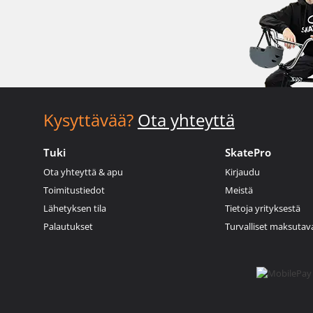
Kysyttävää?
Ota yhteyttä
Tuki
SkatePro
Ota yhteyttä & apu
Kirjaudu
Toimitustiedot
Meistä
Lähetyksen tila
Tietoja yrityksestä
Palautukset
Turvalliset maksutav