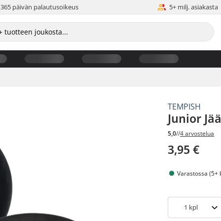
365 päivän palautusoikeus
5+ milj. asiakasta
TEMPISH
Junior Jä
5,0
//
4 arvostelua
3,95 €
Varastossa (5+ 
1
kpl