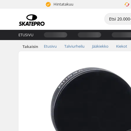
Hintatakuu
ETUSIVU
Etusivu
Talviurheilu
Jääkiekko
Kiekot
Takaisin