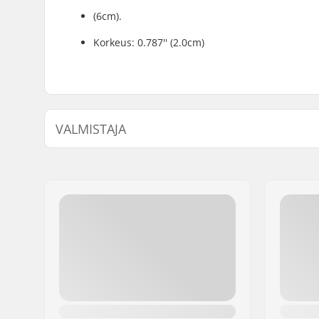
(6cm).
Korkeus: 0.787'' (2.0cm)
VALMISTAJA
Nimi:
TEMPISH s.r.o.
Jakeluosoite:
Bratrí Wolfu 495/16
Postinumero:
779 00
Paikkakunta::
Olomouc
Maa:
Tšekki