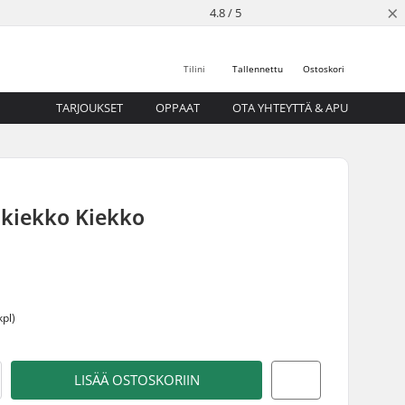
×
4.8 / 5
Tilini
Tallennettu
Ostoskori
TARJOUKSET
OPPAAT
OTA YHTEYTTÄ & APU
äkiekko Kiekko
kpl)
LISÄÄ OSTOSKORIIN