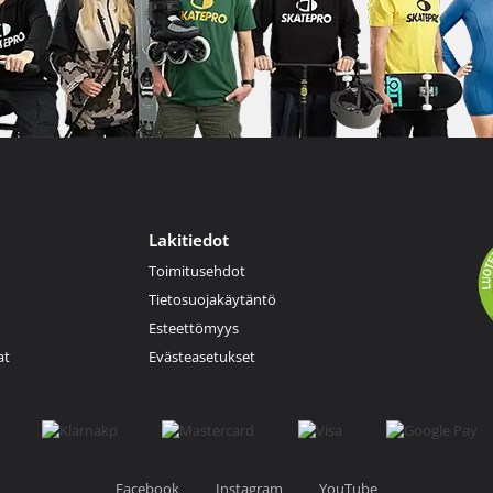
Lakitiedot
Toimitusehdot
Tietosuojakäytäntö
Esteettömyys
at
Evästeasetukset
Facebook
Instagram
YouTube