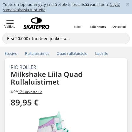
×
Tuote on loppuunmyyty ja sitä ei ole tulossa lisää varastoon.
Näytä
samankaltaisia tuotteita
Valikko
Tilini
Tallennettu
Ostoskori
Etusivu
Rullaluistimet
Quad rullaluistelu
Lapsille
RIO ROLLER
Milkshake Liila Quad
Rullaluistimet
4,9
//
121 arvostelua
89,95 €