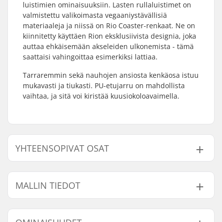
luistimien ominaisuuksiin. Lasten rullaluistimet on
valmistettu valikoimasta vegaaniystävällisiä
materiaaleja ja niissä on Rio Coaster-renkaat. Ne on
kiinnitetty käyttäen Rion eksklusiivista designia, joka
auttaa ehkäisemään akseleiden ulkonemista - tämä
saattaisi vahingoittaa esimerkiksi lattiaa.
Tarraremmin sekä nauhojen ansiosta kenkäosa istuu
mukavasti ja tiukasti. PU-etujarru on mahdollista
vaihtaa, ja sitä voi kiristää kuusiokoloavaimella.
YHTEENSOPIVAT OSAT
Etsi yhteensopivia tuotteita Rio Roller Milkshake Liila
Quad Rullaluistimet:
MALLIN TIEDOT
Malli
Renkaan halkaisija
Renkaan leveys
Ajajan max
Yhteensopivat osat