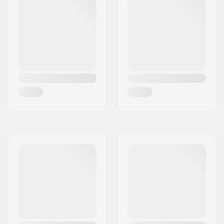
Kengän materiaali:
PVC, Nahka
Wheelbase:
139mm
Sisäkengän
Mesh, Muovi
materiaali:
Navan leveys:
20mm
Akselin pituus:
32mm
Renkaan kovuus:
82A
Jarru:
Kyllä
Laakeriluokitus:
ABEC-7
Suositellaan:
Ulkoilmaan