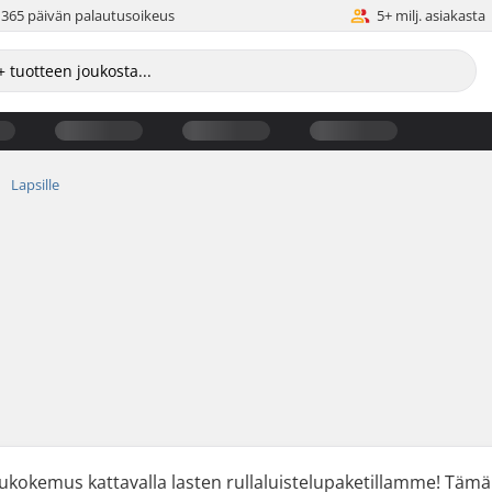
365 päivän palautusoikeus
5+ milj. asiakasta
Lapsille
telukokemus kattavalla lasten rullaluistelupaketillamme! Tämä 