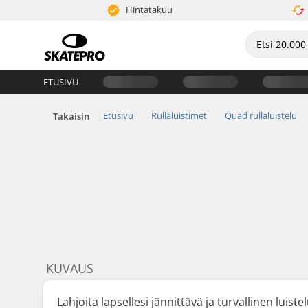
Hintatakuu
ETUSIVU
Etusivu
Rullaluistimet
Quad rullaluistelu
Takaisin
KUVAUS
Lahjoita lapsellesi jännittävä ja turvallinen luis