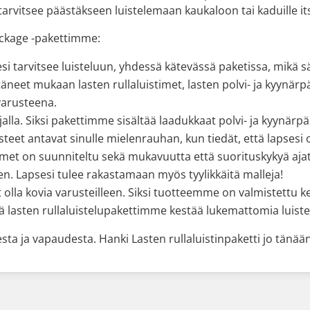
 tarvitsee päästäkseen luistelemaan kaukaloon tai kaduille its
Package -pakettimme:
esi tarvitsee luisteluun, yhdessä kätevässä paketissa, mikä s
ttäneet mukaan lasten rullaluistimet, lasten polvi- ja kyynär
varusteena.
sijalla. Siksi pakettimme sisältää laadukkaat polvi- ja kyynä
et antavat sinulle mielenrauhan, kun tiedät, että lapsesi o
imet on suunniteltu sekä mukavuutta että suorituskykyä ajat
n. Lapsesi tulee rakastamaan myös tyylikkäitä malleja!
lla kovia varusteilleen. Siksi tuotteemme on valmistettu kes
ttä lasten rullaluistelupakettimme kestää lukemattomia luistel
sta ja vapaudesta. Hanki Lasten rullaluistinpaketti jo tänään