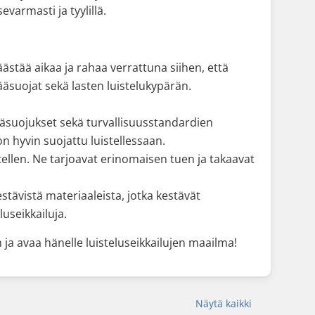
evarmasti ja tyylillä.
äästää aikaa ja rahaa verrattuna siihen, että
pääsuojat sekä lasten luistelukypärän.
rpääsuojukset sekä turvallisuusstandardien
n hyvin suojattu luistellessaan.
ellen. Ne tarjoavat erinomaisen tuen ja takaavat
tävistä materiaaleista, jotka kestävät
useikkailuja.
 ja avaa hänelle luisteluseikkailujen maailma!
Näytä kaikki