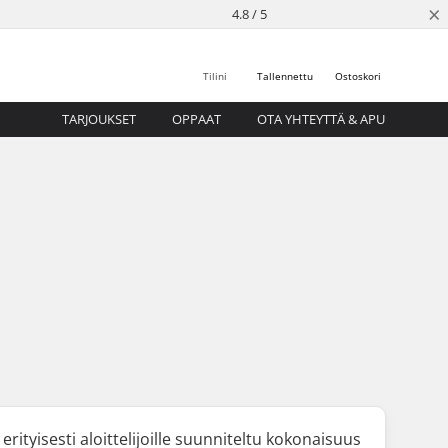
×
4.8 / 5
Tilini
Tallennettu
Ostoskori
TARJOUKSET
OPPAAT
OTA YHTEYTTÄ & APU
erityisesti aloittelijoille suunniteltu kokonaisuus