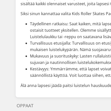
sisältää kaikki olennaiset varusteet, joita lapsesi
Siksi sinun kannattaa valita Kids Roller Skates 
Täydellinen ratkaisu: Saat kaiken, mitä laps
ostaisit tuotteet yksitellen. Olemme sisälly
Luistelulaukku tai -reppu on saatavana lisä
Turvallisuus etusijalla: Turvallisuus on etu
mukaisen luistelukypärän. Nämä suojavaruste
Mukavuus ja suorituskyky: Lasten rullaluist
sujuvan ja nautinnollisen luistelukokemukse
Kestävyys: Ymmärrämme, että lapset voivat o
säännöllistä käyttöä. Voit luottaa siihen, e
Älä anna lapsesi jäädä paitsi luistelun hauskuude
OPPAAT