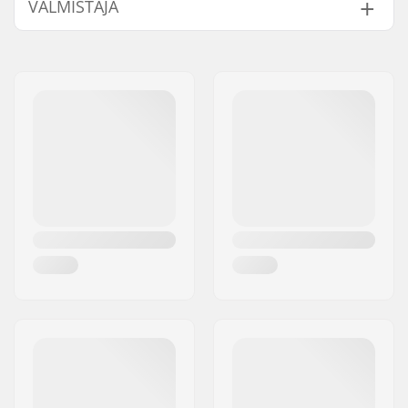
VALMISTAJA
Nimi:
TEMPISH s.r.o.
Jakeluosoite:
Bratrí Wolfu 495/16
Postinumero:
779 00
Paikkakunta::
Olomouc
Maa:
Tšekki