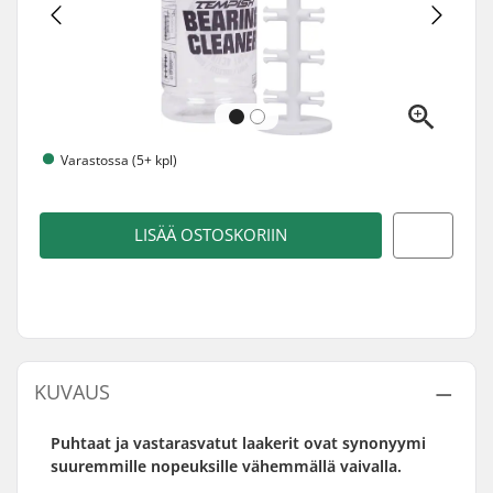
Varastossa (5+ kpl)
LISÄÄ OSTOSKORIIN
KUVAUS
Puhtaat ja vastarasvatut laakerit ovat synonyymi
suuremmille nopeuksille vähemmällä vaivalla.