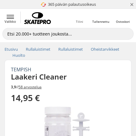
×
365 päivän palautusoikeus
4.8 / 5
Valikko
Tilini
Tallennettu
Ostoskori
Etusivu
Rullaluistimet
Rullaluistimet
Oheistarvikkeet
Huolto
TEMPISH
Laakeri Cleaner
3,9
//
58 arvostelua
14,95 €