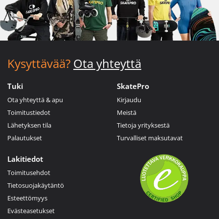
Kysyttävää?
Ota yhteyttä
Tuki
SkatePro
Ota yhteyttä & apu
Kirjaudu
Toimitustiedot
Meistä
Lähetyksen tila
Tietoja yrityksestä
Palautukset
Turvalliset maksutavat
Lakitiedot
Toimitusehdot
Tietosuojakäytäntö
Esteettömyys
Evästeasetukset