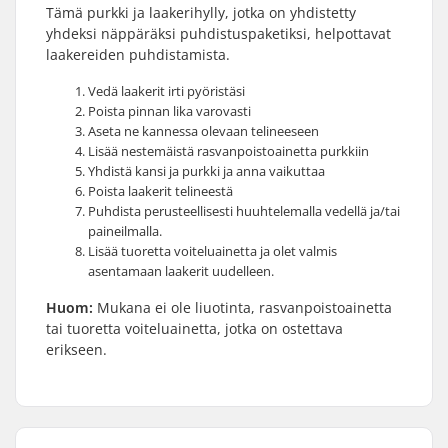
Tämä purkki ja laakerihylly, jotka on yhdistetty
yhdeksi näppäräksi puhdistuspaketiksi, helpottavat
laakereiden puhdistamista.
Vedä laakerit irti pyöristäsi
Poista pinnan lika varovasti
Aseta ne kannessa olevaan telineeseen
Lisää nestemäistä rasvanpoistoainetta purkkiin
Yhdistä kansi ja purkki ja anna vaikuttaa
Poista laakerit telineestä
Puhdista perusteellisesti huuhtelemalla vedellä ja/tai
paineilmalla.
Lisää tuoretta voiteluainetta ja olet valmis
asentamaan laakerit uudelleen.
Huom:
Mukana ei ole liuotinta, rasvanpoistoainetta
tai tuoretta voiteluainetta, jotka on ostettava
erikseen.