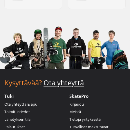
Kysyttävää?
Ota yhteyttä
Tuki
SkatePro
Ota yhteyttä & apu
Kirjaudu
Toimitustiedot
Meistä
Lähetyksen tila
Tietoja yrityksestä
Palautukset
Turvalliset maksutavat