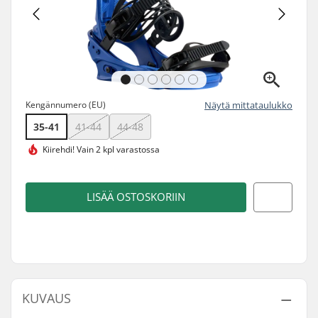
Kengännumero (EU)
Näytä mittataulukko
35-41
41-44
44-48
Kiirehdi!
Vain 2 kpl varastossa
LISÄÄ OSTOSKORIIN
KUVAUS