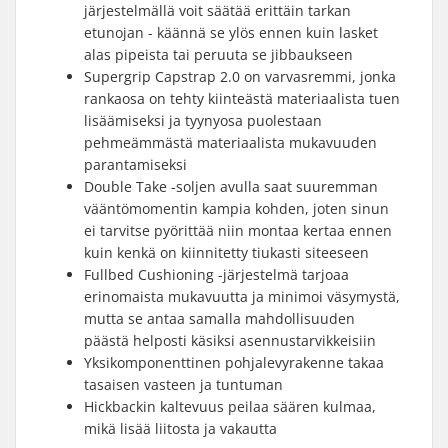
järjestelmällä voit säätää erittäin tarkan
etunojan - käännä se ylös ennen kuin lasket
alas pipeista tai peruuta se jibbaukseen
Supergrip Capstrap 2.0 on varvasremmi, jonka
rankaosa on tehty kiinteästä materiaalista tuen
lisäämiseksi ja tyynyosa puolestaan
pehmeämmästä materiaalista mukavuuden
parantamiseksi
Double Take -soljen avulla saat suuremman
vääntömomentin kampia kohden, joten sinun
ei tarvitse pyörittää niin montaa kertaa ennen
kuin kenkä on kiinnitetty tiukasti siteeseen
Fullbed Cushioning -järjestelmä tarjoaa
erinomaista mukavuutta ja minimoi väsymystä,
mutta se antaa samalla mahdollisuuden
päästä helposti käsiksi asennustarvikkeisiin
Yksikomponenttinen pohjalevyrakenne takaa
tasaisen vasteen ja tuntuman
Hickbackin kaltevuus peilaa säären kulmaa,
mikä lisää liitosta ja vakautta