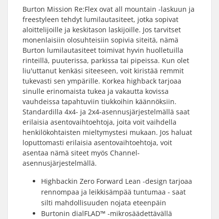
Burton Mission Re:Flex ovat all mountain -laskuun ja
freestyleen tehdyt lumilautasiteet, jotka sopivat
aloittelijoille ja keskitason laskijoille. Jos tarvitset
monenlaisiin olosuhteisiin sopivia siteitä, nämä
Burton lumilautasiteet toimivat hyvin huolletuilla
rinteillä, puuterissa, parkissa tai pipeissa. Kun olet
liu'uttanut kenkäsi siteeseen, voit kiristää remmit
tukevasti sen ympärille. Korkea highback tarjoaa
sinulle erinomaista tukea ja vakautta kovissa
vauhdeissa tapahtuviin tiukkoihin käännöksiin.
Standardilla 4x4- ja 2x4-asennusjärjestelmällä saat
erilaisia asentovaihtoehtoja, joita voit vaihdella
henkilökohtaisten mieltymystesi mukaan. Jos haluat
loputtomasti erilaisia asentovaihtoehtoja, voit
asentaa nämä siteet myös Channel-
asennusjärjestelmällä.
Highbackin Zero Forward Lean -design tarjoaa
rennompaa ja leikkisämpää tuntumaa - saat
silti mahdollisuuden nojata eteenpäin
Burtonin dialFLAD™ -mikrosäädettävällä