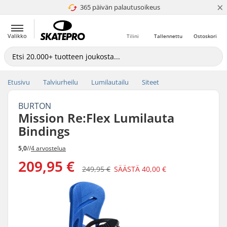
×
365 päivän palautusoikeus
4.8 / 5
Valikko
Tilini
Tallennettu
Ostoskori
Etusivu
Talviurheilu
Lumilautailu
Siteet
BURTON
Mission Re:Flex Lumilauta
Bindings
5,0
//
4 arvostelua
209,95 €
249,95 €
SÄÄSTÄ
40,00 €