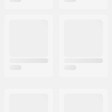
Siteet:
Standardi (4x4),
Channels
,
2 x 4
Taso:
Aloittelija
,
Keskitaso
Ajotyyli:
All Mountain,
Freestyle
Sukupuoli:
Mies, Unisex