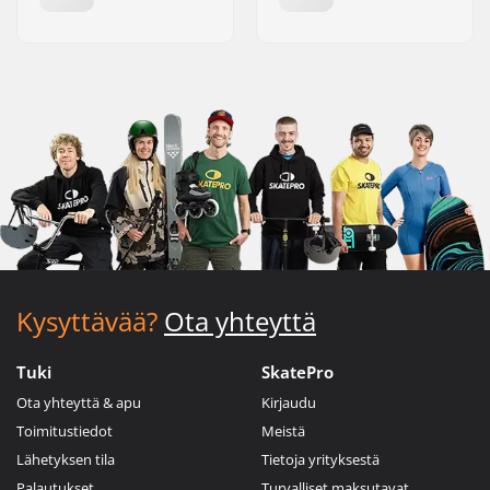
Kysyttävää?
Ota yhteyttä
Tuki
SkatePro
Ota yhteyttä & apu
Kirjaudu
Toimitustiedot
Meistä
Lähetyksen tila
Tietoja yrityksestä
Palautukset
Turvalliset maksutavat