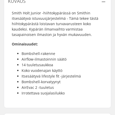
KUVAUS
Smith Holt Junior -hiihtokypärässä on Smithin
itsesäätyvä istuvuusjärjestelmä - Tämä tekee tästä
hiihtokypärästä loistavan turvavarusteen koko
kaudeksi. Kypärän ilmanvaihto varmistaa
tasapainoisen ilmaston ja hyvän mukavuuden.
Ominaisuudet:
Bombshell-rakenne
Airflow-ilmastoinnin säätö
14 tuuletusaukkoa
Koko vuodenajan käyttö
Itsesäätyvä lifestyle fit -järjestelmä
Bombshell-korvatyynyt
AirEvac 2 -tuuletus
Irrotettava suojalasilukko