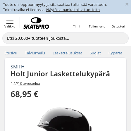
×
Tuote on loppuunmyyty ja sitä saattaa tulla lisää varastoon.
Toimitusaika ei tiedossa.
Näytä samankaltaisia tuotteita
Valikko
Tilini
Tallennettu
Ostoskori
Etusivu
Talviurheilu
Laskettelusukset
Suojat
Kypärät
SMITH
Holt Junior Laskettelukypärä
4,4
//
13 arvostelua
68,95 €