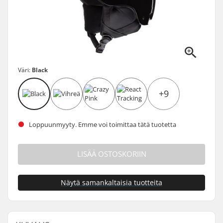
Väri:
Black
+9
Loppuunmyyty. Emme voi toimittaa tätä tuotetta
LISÄÄ OSTOSKORIIN
Näytä samankaltaisia tuotteita