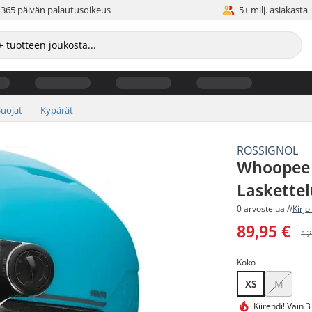
365 päivän palautusoikeus
5+ milj. asiakasta
Suojat
Kypärät
ROSSIGNOL
Whoopee 
Laskette
0 arvostelua //
Kirjo
89,95 €
12
Koko
XS
M
Kiirehdi!
Vain 3