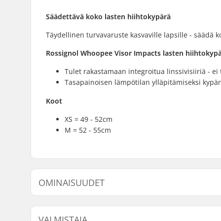
Säädettävä koko lasten hiihtokypärä
Täydellinen turvavaruste kasvaville lapsille - säädä 
Rossignol Whoopee Visor Impacts lasten hiihtokyp
Tulet rakastamaan integroitua linssivisiiriä - ei 
Tasapainoisen lämpötilan ylläpitämiseksi kypär
Koot
XS = 49 - 52cm
M = 52 - 55cm
OMINAISUUDET
Ilmanvaihtojärjestelmä:
Kyllä
VALMISTAJA
Sovitusjärjestelmä:
Dial Whee