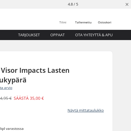
×
4.8 / 5
Tilini
Tallennettu
Ostoskori
TARJOUKSET
OPPAAT
OTA YHTEYTTÄ & APU
Visor Impacts Lasten
lukypärä
ita arvio
4,95 €
SÄÄSTÄ
35,00 €
Näytä mittataulukko
 kpl varastossa