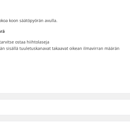
kokoa koon säätöpyörän avulla.
ärä
tarvitse ostaa hiihtolaseja
än sisällä tuuletuskanavat takaavat oikean ilmavirran määrän
Ulkokuoren tyyppi:
l
Sisä materiaalien tyyppi: