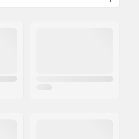
Vaahtomuovi
Ei
450g
Visor for sunny days
Lapset, Junior