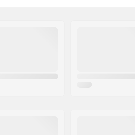
a vuoraus, Pestävä
Toppauksen materiaali:
Audiokytkentä:
cm, 51cm, 52cm
Paino:
Linssi:
 ASTM 2040-11
Sukupuoli: