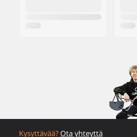
Kysyttävää?
Ota yhteyttä