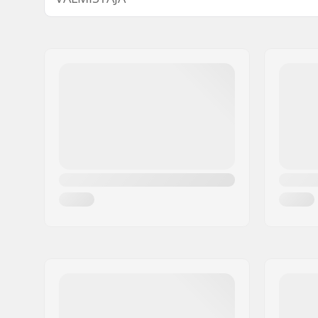
Erikoisominaisuudet:
Irrotettav
Nimi:
SKIS ROSSIGNOL SAS
vuoraus
Jakeluosoite:
98 rue Louis Barran
Sisäpuolen mitta:
49cm, 50
Postinumero:
38430
Kokoa säädettävä:
Kyllä
Paikkakunta::
Saint-Jean de Moirans
Sertifikaatit:
EN 1077
,
Maa:
Ranska