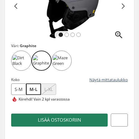
Väri:
Graphite
Koko
Näytä mittataulukko
S-M
M-L
L-XL
Kiirehdi!
Vain 2 kpl varastossa
LISÄÄ OSTOSKORIIN