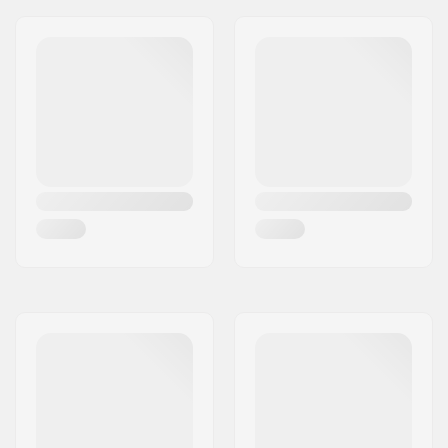
Paino:
700g
Sukupuoli:
Mies, Naiset, Unisex