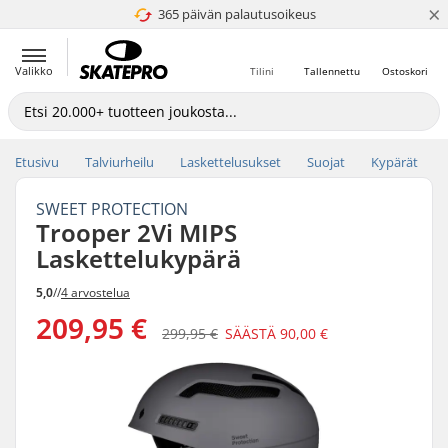
×
365 päivän palautusoikeus
4.8 / 5
Valikko
Tilini
Tallennettu
Ostoskori
Etusivu
Talviurheilu
Laskettelusukset
Suojat
Kypärät
SWEET PROTECTION
Trooper 2Vi MIPS
Laskettelukypärä
5,0
//
4 arvostelua
209,95 €
299,95 €
SÄÄSTÄ
90,00 €