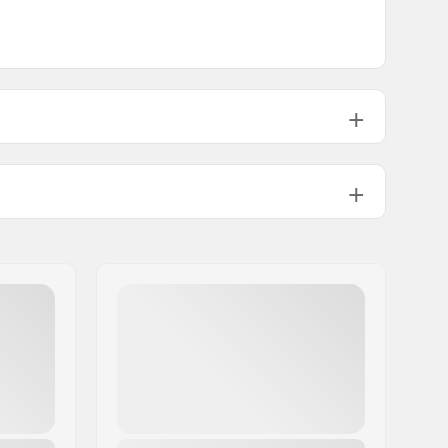
CE EN 1077 - Class B
, ASTM 2040-
11,
FIS RH 2013
ABS
EPP
Mips
Mies, Naiset, Unisex