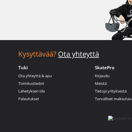
Kysyttävää?
Ota yhteyttä
Tuki
SkatePro
Ota yhteyttä & apu
Kirjaudu
Toimitustiedot
Meistä
Lähetyksen tila
Tietoja yrityksestä
Palautukset
Turvalliset maksutav