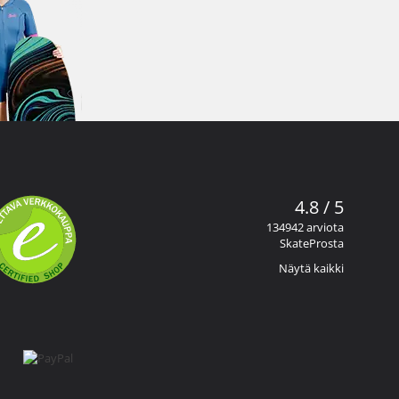
4.8 / 5
134942 arviota
SkateProsta
Näytä kaikki