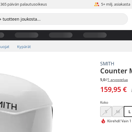
365 päivän palautusoikeus
5+ milj. asiakasta
Suojat
Kypärät
SMITH
Counter 
5,0
//
1 arvostelua
159,95 €
Koko
S
M
L
Kiirehdi!
Vain 1