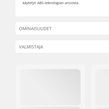
käytetyn ABS-teknologian ansiosta.
OMINAISUUDET
Ilmanvaihtojärjestelmä:
No
VALMISTAJA
Sovitusjärjestelmä:
Fidlock®
Erikoisominaisuudet:
Zonal Ko
Nimi:
Smith & Associates
Sisäpuolen mitta:
59cm, 60
Jakeluosoite:
Alpha Tower De Ent
Kokoa säädettävä:
Ei
Postinumero:
1101 BH
Paikkakunta::
Amsterdam
Maa:
Alankomaat