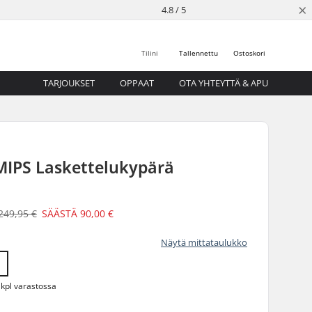
×
4.8 / 5
Tilini
Tallennettu
Ostoskori
TARJOUKSET
OPPAAT
OTA YHTEYTTÄ & APU
MIPS Laskettelukypärä
249,95 €
SÄÄSTÄ
90,00 €
Näytä mittataulukko
 kpl varastossa