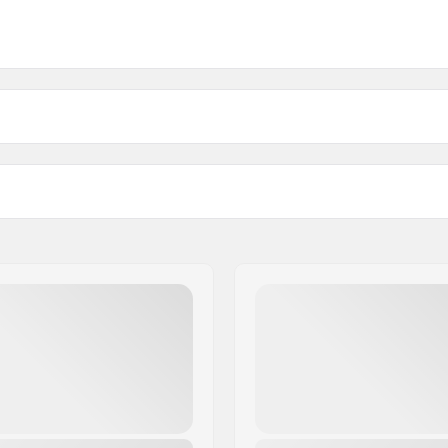
Sertifikaatit:
Ulkokuoren tyyppi:
royd®
,
MIPS
 Europe B.V.
Sisä materiaalien tyyppi:
cm, 61cm, 62cm, 63cm
ree 45, 22nd Floor
Toppauksen materiaali:
Sukupuoli: