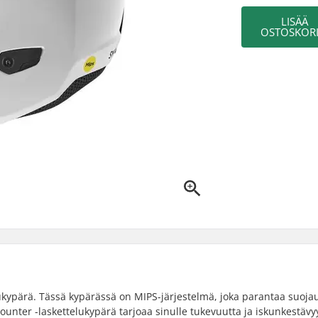
LISÄÄ
OSTOSKORI
ukypärä. Tässä kypärässä on MIPS-järjestelmä, joka parantaa suoja
Counter -laskettelukypärä tarjoaa sinulle tukevuutta ja iskunkestävy