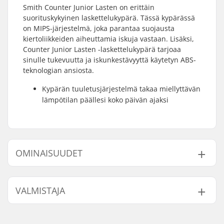
Smith Counter Junior Lasten on erittäin
suorituskykyinen laskettelukypärä. Tässä kypärässä
on MIPS-järjestelmä, joka parantaa suojausta
kiertoliikkeiden aiheuttamia iskuja vastaan. Lisäksi,
Counter Junior Lasten -laskettelukypärä tarjoaa
sinulle tukevuutta ja iskunkestävyyttä käytetyn ABS-
teknologian ansiosta.
Kypärän tuuletusjärjestelmä takaa miellyttävän
lämpötilan päällesi koko päivän ajaksi
OMINAISUUDET
Ilmanvaihtojärjestelmä:
Kyllä
VALMISTAJA
Sovitusjärjestelmä:
Fidlock®
Erikoisominaisuudet:
Zonal Koroyd®
,
MIPS
Nimi:
Smith & Associates Europe
Sisäpuolen mitta:
48cm, 49cm, 50cm,
B.V.