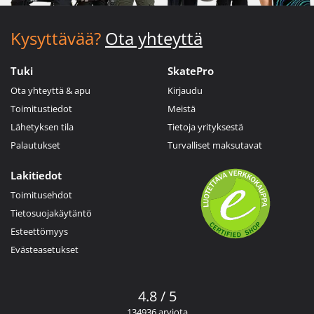
Kysyttävää?
Ota yhteyttä
Tuki
SkatePro
Ota yhteyttä & apu
Kirjaudu
Toimitustiedot
Meistä
Lähetyksen tila
Tietoja yrityksestä
Palautukset
Turvalliset maksutavat
Lakitiedot
Toimitusehdot
Tietosuojakäytäntö
Esteettömyys
Evästeasetukset
4.8 / 5
134936 arviota