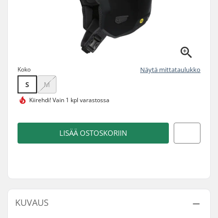
Koko
Näytä mittataulukko
S
M
Kiirehdi!
Vain 1 kpl varastossa
LISÄÄ OSTOSKORIIN
KUVAUS