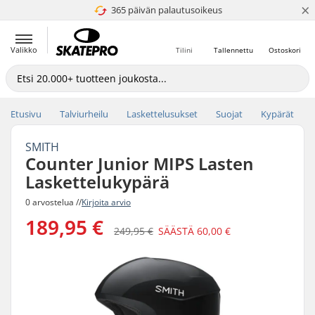
×
365 päivän palautusoikeus
4.8 / 5
Valikko
Tilini
Tallennettu
Ostoskori
Etusivu
Talviurheilu
Laskettelusukset
Suojat
Kypärät
SMITH
Counter Junior MIPS Lasten
Laskettelukypärä
0 arvostelua //
Kirjoita arvio
189,95 €
249,95 €
SÄÄSTÄ
60,00 €