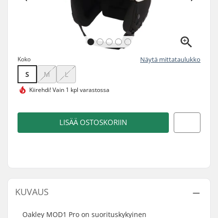
Koko
Näytä mittataulukko
S
M
L
Kiirehdi!
Vain 1 kpl varastossa
LISÄÄ OSTOSKORIIN
KUVAUS
Oakley MOD1 Pro on suorituskykyinen