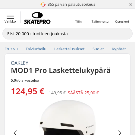
×
365 päivän palautusoikeus
4.8 / 5
Valikko
Tilini
Tallennettu
Ostoskori
Etusivu
Talviurheilu
Laskettelusukset
Suojat
Kypärät
OAKLEY
MOD1 Pro Laskettelukypärä
5,0
//
6 arvostelua
124,95 €
149,95 €
SÄÄSTÄ
25,00 €