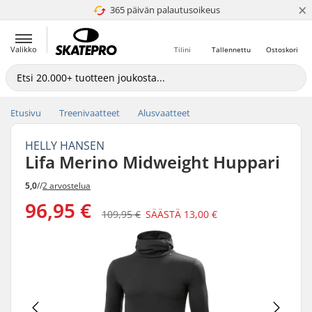
×
365 päivän palautusoikeus
4.8 / 5
Valikko
Tilini
Tallennettu
Ostoskori
Etusivu
Treenivaatteet
Alusvaatteet
HELLY HANSEN
Lifa Merino Midweight Huppari
5,0
//
2 arvostelua
96,95 €
109,95 €
SÄÄSTÄ
13,00 €