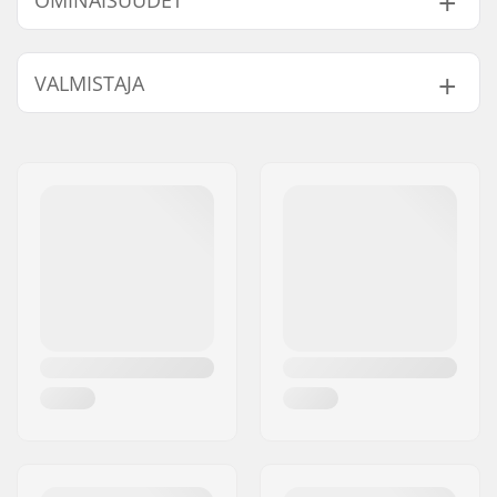
OMINAISUUDET
Aktiviteetti:
Laskettelu,
VALMISTAJA
Maastohiihto,
Lumilautailu
Nimi:
HELLY HANSEN AS
Sukupuoli:
Mies
Jakeluosoite:
Munkedamsveien 35, 6 fl.
Postinumero:
N-0250
Paikkakunta::
Oslo
Maa:
Norja