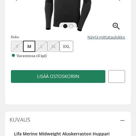
Koko
Näytä mittataulukko
S
M
L
XL
XXL
Varastossa (4 kpl)
LISÄÄ OSTOSKORIIN
KUVAUS
Lifa Merino Midweight
Aluskerraston Huppari