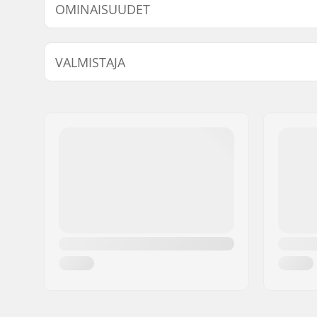
OMINAISUUDET
Muoto:
3-sormin
VALMISTAJA
Kämmenosan materiaali:
Vuohenna
Ulkokuoren Materiaali:
Polyester
Nimi:
HESTRA / Martin M
Vuori:
Micro Bem
Jakeluosoite:
Äspåsvägen 5
Removabl
Postinumero:
33571
Lisäominaisuudet:
Eyelet
Paikkakunta::
Hestra
Kiinnitys/Varsi:
Maa:
Ruotsi