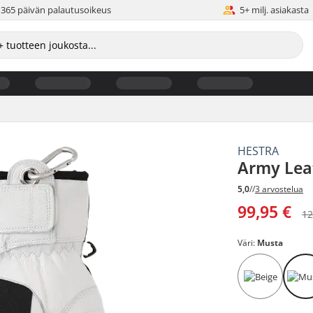
365 päivän palautusoikeus
5+ milj. asiakasta
HESTRA
Army Leat
5,0
//
3 arvostelua
99,95 €
12
Väri:
Musta