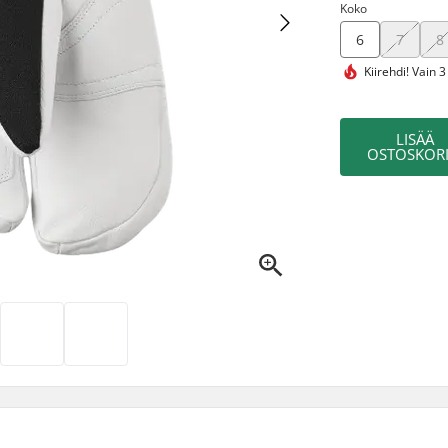
Koko
6
7
8
Kiirehdi!
Vain 3
LISÄÄ
OSTOSKORI