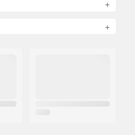
Velcro, Neopreenivarsi, Joustava
ranne
Laskettelu, Lumilautailu
Valmistajakohtainen
3-kerroksinen
Kyllä,
G- Loft
Mies