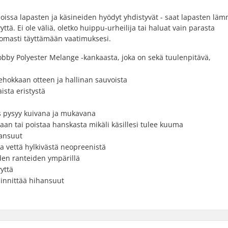
oissa lapasten ja käsineiden hyödyt yhdistyvät - saat lapasten lä
 Ei ole väliä, oletko huippu-urheilija tai haluat vain parasta
ttomasti täyttämään vaatimuksesi.
obby Polyester Melange -kankaasta, joka on sekä tuulenpitävä,
kkaan otteen ja hallinan sauvoista
ista eristystä
 pysyy kuivana ja mukavana
aan tai poistaa hanskasta mikäli käsillesi tulee kuuma
hansuut
a vettä hylkivästä neopreenistä
den ranteiden ympärillä
yttä
iinnittää hihansuut