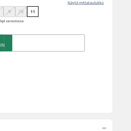
Näytä mittataulukko
9
10
11
 kpl varastossa
IN