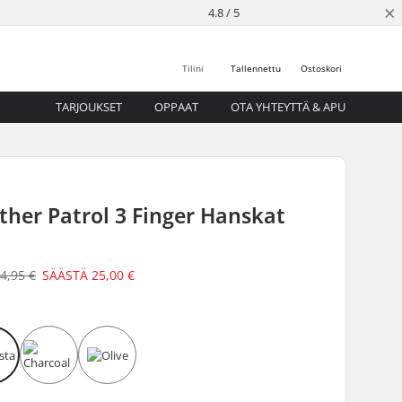
×
4.8 / 5
Tilini
Tallennettu
Ostoskori
TARJOUKSET
OPPAAT
OTA YHTEYTTÄ & APU
her Patrol 3 Finger Hanskat
4,95 €
SÄÄSTÄ
25,00 €