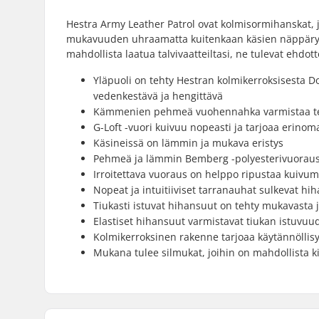
Hestra Army Leather Patrol ovat kolmisormihanskat, j
mukavuuden uhraamatta kuitenkaan käsien näppäryyttä.
mahdollista laatua talvivaatteiltasi, ne tulevat ehdo
Yläpuoli on tehty Hestran kolmikerroksisesta D
vedenkestävä ja hengittävä
Kämmenien pehmeä vuohennahka varmistaa teho
G-Loft -vuori kuivuu nopeasti ja tarjoaa erinoma
Käsineissä on lämmin ja mukava eristys
Pehmeä ja lämmin Bemberg -polyesterivuoraus
Irroitettava vuoraus on helppo ripustaa kuivum
Nopeat ja intuitiiviset tarranauhat sulkevat hi
Tiukasti istuvat hihansuut on tehty mukavasta j
Elastiset hihansuut varmistavat tiukan istuvuu
Kolmikerroksinen rakenne tarjoaa käytännöllisy
Mukana tulee silmukat, joihin on mahdollista k