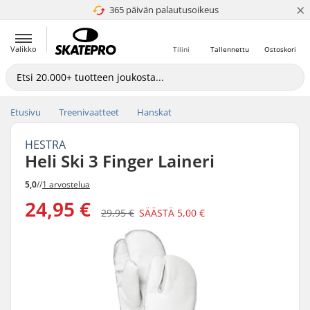
×
365 päivän palautusoikeus
4.8 / 5
Valikko
Tilini
Tallennettu
Ostoskori
Etusivu
Treenivaatteet
Hanskat
HESTRA
Heli Ski 3 Finger Laineri
5,0
//
1 arvostelua
24,95 €
29,95 €
SÄÄSTÄ
5,00 €