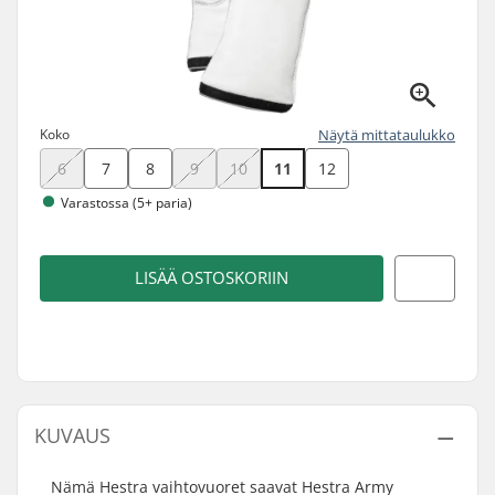
Koko
Näytä mittataulukko
6
7
8
9
10
11
12
Varastossa (5+ paria)
LISÄÄ OSTOSKORIIN
KUVAUS
Nämä Hestra vaihtovuoret saavat Hestra Army