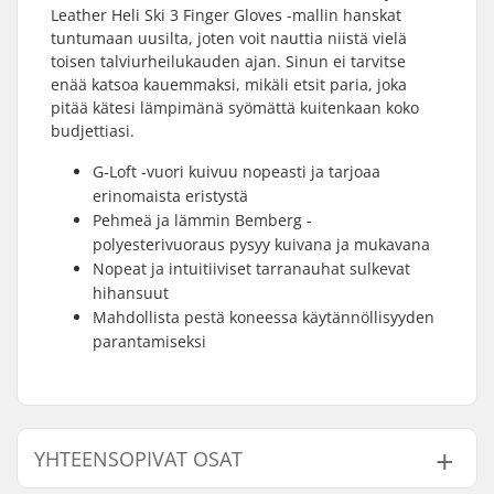
Leather Heli Ski 3 Finger Gloves -mallin hanskat
tuntumaan uusilta, joten voit nauttia niistä vielä
toisen talviurheilukauden ajan. Sinun ei tarvitse
enää katsoa kauemmaksi, mikäli etsit paria, joka
pitää kätesi lämpimänä syömättä kuitenkaan koko
budjettiasi.
G-Loft -vuori kuivuu nopeasti ja tarjoaa
erinomaista eristystä
Pehmeä ja lämmin Bemberg -
polyesterivuoraus pysyy kuivana ja mukavana
Nopeat ja intuitiiviset tarranauhat sulkevat
hihansuut
Mahdollista pestä koneessa käytännöllisyyden
parantamiseksi
YHTEENSOPIVAT OSAT