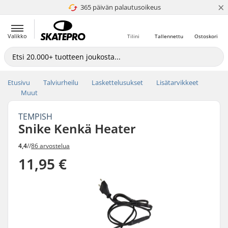
×
365 päivän palautusoikeus
4.8 / 5
Valikko
Tilini
Tallennettu
Ostoskori
Etusivu
Talviurheilu
Laskettelusukset
Lisätarvikkeet
Muut
TEMPISH
Snike Kenkä Heater
4,4
//
86 arvostelua
11,95 €