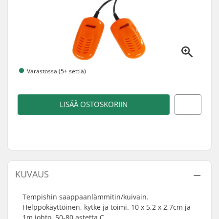
Varastossa (5+ settiä)
LISÄÄ OSTOSKORIIN
KUVAUS
Tempishin saappaanlämmitin/kuivain.
Helppokäyttöinen, kytke ja toimi. 10 x 5,2 x 2,7cm ja
1m johto. 50-80 astetta C.