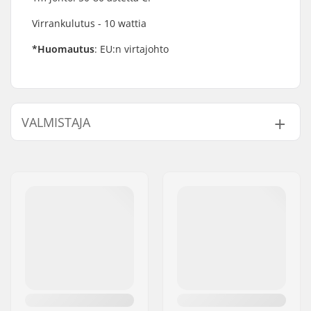
Virrankulutus - 10 wattia
*Huomautus
: EU:n virtajohto
VALMISTAJA
Nimi:
TEMPISH s.r.o.
Jakeluosoite:
Bratrí Wolfu 495/16
Postinumero:
779 00
Paikkakunta::
Olomouc
Maa:
Tšekki