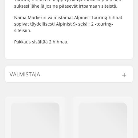
suksesi lähellä jos ne pääsevät irtoamaan siteistä.
Nämä Markerin valmistamat Alpinist Touring-hihnat
sopivat täydellisesti Alpinist 9- sekä 12 -touring-
siteisiin.
Pakkaus sisältää 2 hihnaa.
VALMISTAJA
Nimi:
Marker Deutschland GmbH
Jakeluosoite:
Dr.-Gotthilf-Näher-Straße 6
and 12
Postinumero:
D-82377
Paikkakunta::
Penzberg
Maa:
Saksa