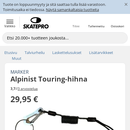
×
Tuote on loppuunmyyty ja sitä saattaa tulla lisää varastoon.
Toimitusaika ei tiedossa.
Näytä samankaltaisia tuotteita
Valikko
Tilini
Tallennettu
Ostoskori
Etusivu
Talviurheilu
Laskettelusukset
Lisätarvikkeet
Muut
MARKER
Alpinist Touring-hihna
3,7
//
3 arvostelua
29,95 €