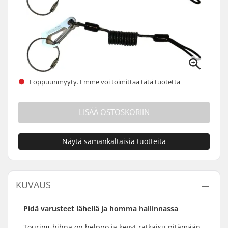
Loppuunmyyty. Emme voi toimittaa tätä tuotetta
LISÄÄ OSTOSKORIIN
Näytä samankaltaisia tuotteita
KUVAUS
Pidä varusteet lähellä ja homma hallinnassa
Touring-hihna on helppo ja kevyt ratkaisu pitämään