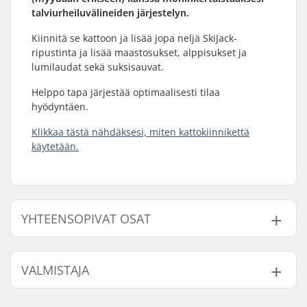
talviurheiluvälineiden järjestelyn.
Kiinnitä se kattoon ja lisää jopa neljä SkiJack-
ripustinta ja lisää maastosukset, alppisukset ja
lumilaudat sekä suksisauvat.
Helppo tapa järjestää optimaalisesti tilaa
hyödyntäen.
Klikkaa tästä nähdäksesi, miten kattokiinnikettä
käytetään.
YHTEENSOPIVAT OSAT
Etsi yhteensopivia tuotteita Skijack Ceiling Mount For
Suksi Ja Lumilauta Hanger:
VALMISTAJA
Nimi:
Skijack AS