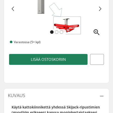
Varastossa (5+ kpl)
LISÄÄ OSTOSKORIIN
KUVAUS
Käytä kattokiinnikettä yhdessä SkiJack-ripustimien
(myydään erikseen) kanssa moninkertaistaaksesi