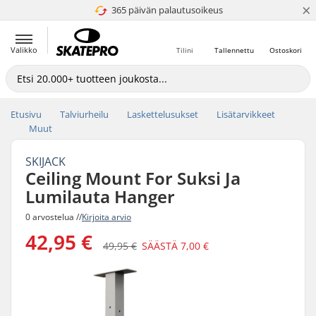
×
365 päivän palautusoikeus
4.8 / 5
Valikko
Tilini
Tallennettu
Ostoskori
Etusivu
Talviurheilu
Laskettelusukset
Lisätarvikkeet
Muut
SKIJACK
Ceiling Mount For Suksi Ja
Lumilauta Hanger
0 arvostelua //
Kirjoita arvio
42,95 €
49,95 €
SÄÄSTÄ
7,00 €