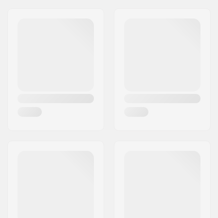
Yhteensopivat osat
Jakeluosoite:
Solveien 33 D
Postinumero:
1177
Paikkakunta::
Oslo
Maa:
Norja