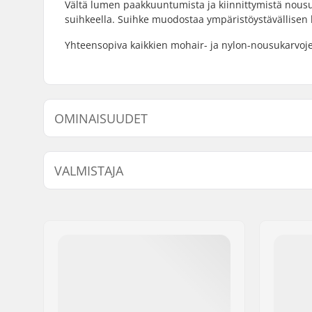
Vältä lumen paakkuuntumista ja kiinnittymistä nousu
suihkeella. Suihke muodostaa ympäristöystävällisen k
Yhteensopiva kaikkien mohair- ja nylon-nousukarvoj
OMINAISUUDET
Product Volume (ml / oz):
60ml / 2o
VALMISTAJA
Nimi:
Intersurf A/S
Jakeluosoite:
Formervej 2
Postinumero:
6800
Paikkakunta::
Varde
Maa:
Tanska