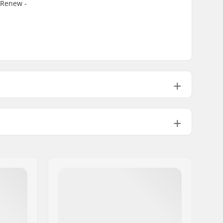
 Renew -
.