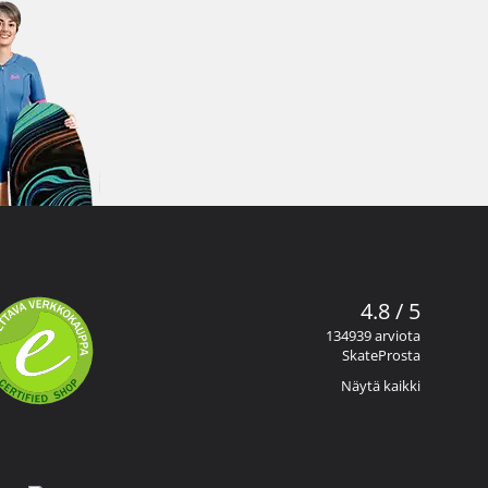
4.8 / 5
134939 arviota
SkateProsta
Näytä kaikki