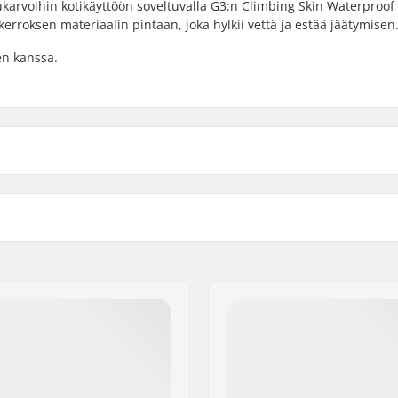
karvoihin kotikäyttöön soveltuvalla G3:n Climbing Skin Waterproof
erroksen materiaalin pintaan, joka hylkii vettä ja estää jäätymisen
en kanssa.
z