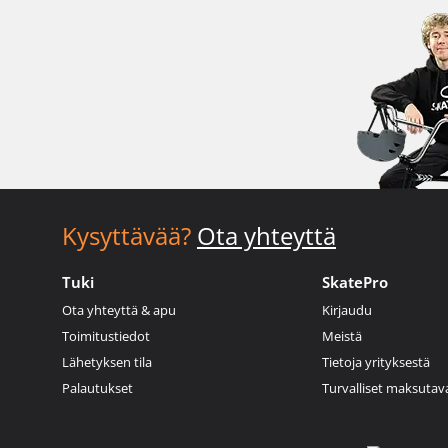
Kysyttävää?
Ota yhteyttä
Tuki
SkatePro
Ota yhteyttä & apu
Kirjaudu
Toimitustiedot
Meistä
Lähetyksen tila
Tietoja yrityksestä
Palautukset
Turvalliset maksutav