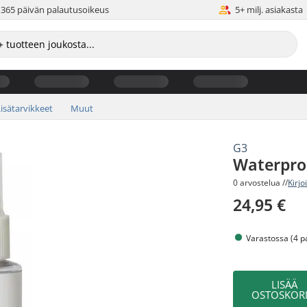
365 päivän palautusoikeus
5+ milj. asiakasta
isätarvikkeet
Muut
G3
Waterpro
0 arvostelua //
Kirjo
24,95 €
Varastossa (4 p
LISÄÄ
OSTOSKORI