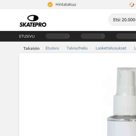
Hintatakuu
ETUSIVU
Etusivu
Talviurheilu
Laskettelusukset
L
Takaisin