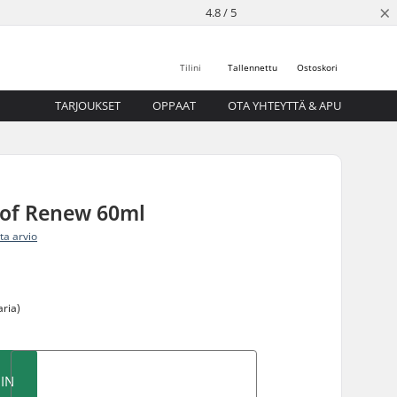
×
4.8 / 5
Tilini
Tallennettu
Ostoskori
TARJOUKSET
OPPAAT
OTA YHTEYTTÄ & APU
of Renew 60ml
ita arvio
aria)
IN