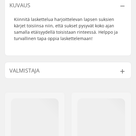
KUVAUS
Kiinnitä laskettelua harjoittelevan lapsen suksien
kärjet toisiinsa niin, että sukset pysyvät koko ajan
samalla etäisyydellä toisistaan rinteessä. Helppo ja
turvallinen tapa oppia laskettelemaan!
VALMISTAJA
Nimi:
Intersurf A/S
Jakeluosoite:
Formervej 2
Postinumero:
6800
Paikkakunta::
Varde
Maa:
Tanska