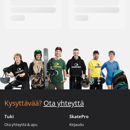
Kysyttävää?
Ota yhteyttä
Tuki
SkatePro
Ota yhteyttä & apu
Kirjaudu