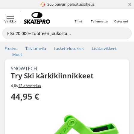
×
365 päivän palautusoikeus
4.8 / 5
Valikko
Tilini
Tallennettu
Ostoskori
Etusivu
Talviurheilu
Laskettelusukset
Lisätarvikkeet
Muut
SNOWTECH
Try Ski kärkikiinnikkeet
4,6
//
12 arvostelua
44,95 €