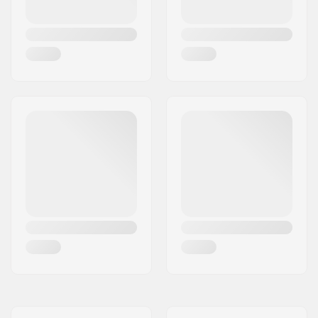
Jarrun leveys:
120mm
Paino:
2220g
DIN-asteikko:
3.5 - 12.0
Paras käyttötapa:
All Mountain
,
Freeride
,
Freestyle
,
Piste
Lisäominaisuudet:
Long Elastic Travel
,
Multi Directional
Release
,
Rolling
Control
,
Full Action
Toe Piece