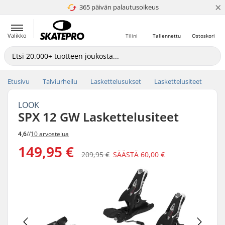
×
365 päivän palautusoikeus
4.8 / 5
Valikko
Tilini
Tallennettu
Ostoskori
Etusivu
Talviurheilu
Laskettelusukset
Laskettelusiteet
LOOK
SPX 12 GW Laskettelusiteet
4,6
//
10 arvostelua
149,95 €
209,95 €
SÄÄSTÄ
60,00 €