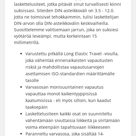
laskettelusiteet, jotka pitävät sinut turvallisesti kiinni
suksissasi. Siteiden DIN-asteikkoväli on 3.5 - 12.0.
Jotta ne toimisivat tehokkaimmin, tulisi laskettelijan
DIN-arvon olla DIN-asteikkovälin keskivaiheilla.
Suosittelemme valitsemaan jarrun, joka on suksiesi
vyötäröä leveämpi, mutta korkeintaan 15
millimetrillä.
Varustettu pitkällä Long Elastic Travel -vivulla,
joka vähentää ennenaikaisten vapautusten
riskiä ja mahdollistaa vapautusarvojen
asettamisen ISO-standardien määrittämälle
tasolle
Varvasosan monisuuntainen vapautus
vapauttaa monot kaikentyyppisissä
kaatumisissa - eli myös silloin, kun kaadut
taaksepäin
Laskettelusiteen kaikki osat on suunniteltu
vähentämään sivuttaisia liikkeitä ja siirtämään
voima eteenpäin tapahtuvaan liikkeeseen
Paranneltu varvasosa, joka sisältää 14-