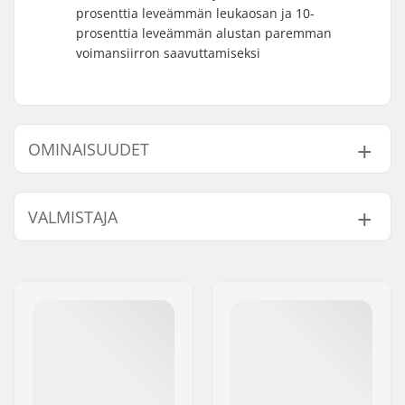
prosenttia leveämmän leukaosan ja 10-
prosenttia leveämmän alustan paremman
voimansiirron saavuttamiseksi
OMINAISUUDET
Sidetyyppi:
GripWalk Side
VALMISTAJA
Monon
Aikuisten
yhteensopivuus:
laskettelumonot (ISO
Nimi:
SKIS ROSSIGNOL SAS
5355)
,
GripWalk
Jakeluosoite:
98 rue Louis Barran
Monot (ISO 23223)
,
Postinumero:
38430
GripWalk Toe Pin
Paikkakunta::
Saint-Jean de Moirans
Monot (ISO 23223)
,
GripWalk Toe & Heel
Maa:
Ranska
Pin Monot (ISO 23223)