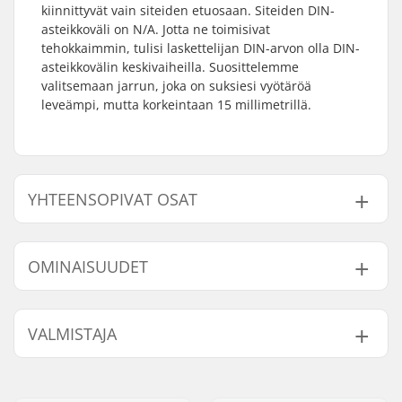
kiinnittyvät vain siteiden etuosaan. Siteiden DIN-
asteikkoväli on N/A. Jotta ne toimisivat
tehokkaimmin, tulisi laskettelijan DIN-arvon olla DIN-
asteikkovälin keskivaiheilla. Suosittelemme
valitsemaan jarrun, joka on suksiesi vyötäröä
leveämpi, mutta korkeintaan 15 millimetrillä.
YHTEENSOPIVAT OSAT
Etsi yhteensopivia tuotteita Rottefella Powerbox NTN
Freedom:
OMINAISUUDET
Sidetyyppi:
Telemark NTN Side
VALMISTAJA
Yhteensopivat osat
Paras käyttötapa:
Telemark
Nimi:
Rottefella AS
Jakeluosoite:
Ringeriksveien 70