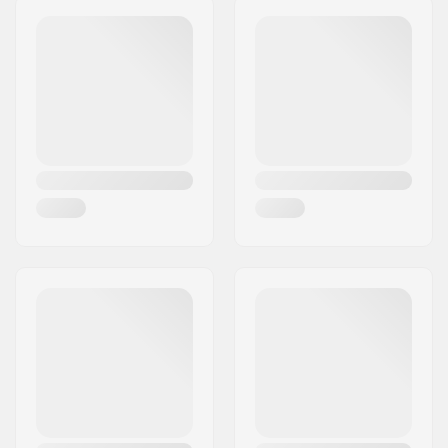
Postinumero:
3414
Paikkakunta::
Lierstranda
Maa:
Norja