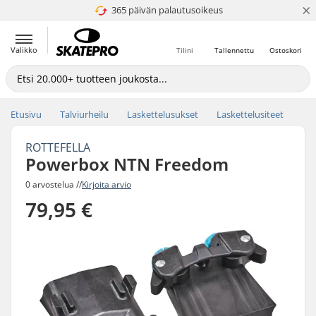
×
365 päivän palautusoikeus
4.8 / 5
Valikko
Tilini
Tallennettu
Ostoskori
Etusivu
Talviurheilu
Laskettelusukset
Laskettelusiteet
ROTTEFELLA
Powerbox NTN Freedom
0 arvostelua //
Kirjoita arvio
79,95 €