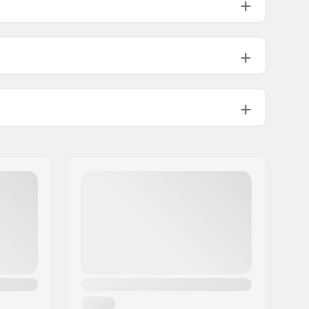
790g
110 kg
4.0 - 10.0
Touring
18mm
Carbon reinforced Pin Toe