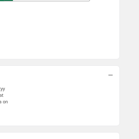
tyy
at
a on