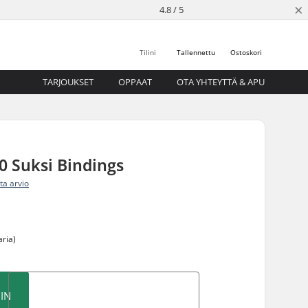
×
4.8 / 5
Tilini
Tallennettu
Ostoskori
TARJOUKSET
OPPAAT
OTA YHTEYTTÄ & APU
10 Suksi Bindings
ita arvio
aria)
IN