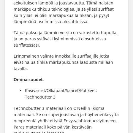
sekoituksen lämpöä ja joustavuutta. Tämä naisten
märkäpuku tihkuu teknologiaa, ja se ylläsi surffaat
kuin ylläsi ei olisi märkäpukua lainkaan, ja pysyt
lämpimänä useimmissa olosuhteissa.
Tämä paksu ja lämmin versio on varustettu hupulla,
ja on paras ystäväsi kylmimmissä olosuhteissa
surffatessasi.
Erinomainen valinta innokkaille surffaajille jotka
eivät halua tinkiä märkäpukunsa laadusta millään
tavalla.
Ominaisuudet
:
Käsivarret/Olkapäät/Sääret/Pohkeet:
Technobutter 3
Technobutter 3-materiaali on O’Neillin ikioma
materiaali. Se on superjoustavaa ja höyhenenkevyttä
neopreeniä yhdistettynä Envy-vaahtomuoviytimeen.
Paras materiaali koko päivän kestävään