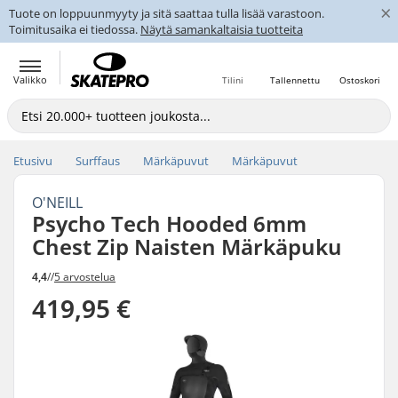
×
Tuote on loppuunmyyty ja sitä saattaa tulla lisää varastoon.
Toimitusaika ei tiedossa.
Näytä samankaltaisia tuotteita
Valikko
Tilini
Tallennettu
Ostoskori
Etusivu
Surffaus
Märkäpuvut
Märkäpuvut
O'NEILL
Psycho Tech Hooded 6mm
Chest Zip Naisten Märkäpuku
4,4
//
5 arvostelua
419,95 €