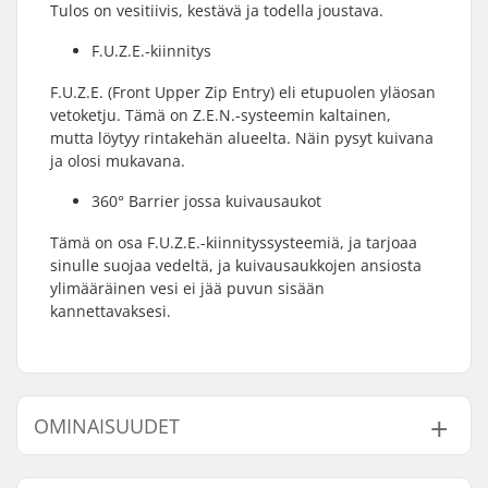
Tulos on vesitiivis, kestävä ja todella joustava.
F.U.Z.E.-kiinnitys
F.U.Z.E. (Front Upper Zip Entry) eli etupuolen yläosan
vetoketju. Tämä on Z.E.N.-systeemin kaltainen,
mutta löytyy rintakehän alueelta. Näin pysyt kuivana
ja olosi mukavana.
360° Barrier jossa kuivausaukot
Tämä on osa F.U.Z.E.-kiinnityssysteemiä, ja tarjoaa
sinulle suojaa vedeltä, ja kuivausaukkojen ansiosta
ylimääräinen vesi ei jää puvun sisään
kannettavaksesi.
OMINAISUUDET
Taitotaso:
Advanced