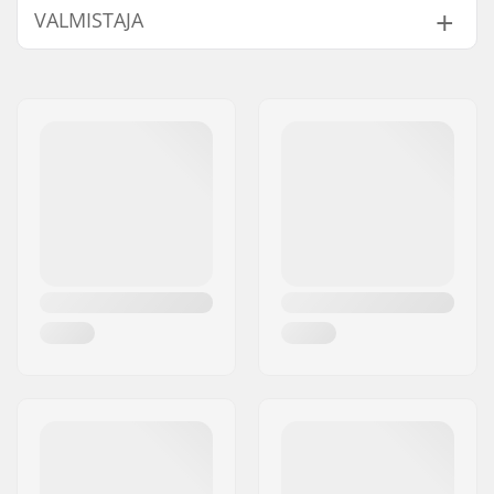
VALMISTAJA
Paksuus:
6/4mm
Aktiviteetti:
Wakeboarding,
Nimi:
B-sport A/S
Leijalautailu,
Jakeluosoite:
Golfvej 10
Surffaus,
Postinumero:
7400
Purjelautailu,
Paikkakunta::
Herning
Vesihiihto
Maa:
Tanska
Vetoketjun Tyyppi:
Chest Zip
Veden Lämpötila:
5-10 °C
Märkäpuvun Tyyli:
Fullsuit, Hooded
Fullsuit
Ympäristöystävällinen:
Aqua Alpha
Liuotinvapaa
Sukupuoli:
Naiset