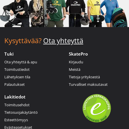
Kysyttävää?
Ota yhteyttä
Tuki
SkatePro
Ota yhteyttä & apu
Kirjaudu
Toimitustiedot
Meistä
Lähetyksen tila
Tietoja yrityksestä
Palautukset
Turvalliset maksutavat
Lakitiedot
Toimitusehdot
Tietosuojakäytäntö
Esteettömyys
Evästeasetukset