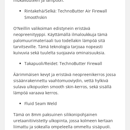
mukavuuteen ja lämpöön.
Rintakehä/Selkä: TechnoButter Air Firewall
Smoothskin
O'Neillin valikoiman edistynein eristävä
neopreenityyppi. Käyttämällä ilmaloukkuja tämä
palomuurimateriaali tuo todellakin lämpöä sitä
tarvitseville. Tämä teknologia tarjoaa nopeasti
kuivuvia sekä tuulelta suojaavia ominaisuuksia.
Takapuoli/Reidet: TechnoButter Firewall
Äärimmäisen kevyt ja eristävä neopreenikerros jossa
sisäänrakennettu vaahtomuoviydin, vettä hylkivä
sulava ulkopuolen smooth skin-kerros, sekä sisällä
lämpöä varaava kerros.
Fluid Seam Weld
Tämä on 8mm paksuinen silikonipohjainen
uretaanitiivistetty ulkopinta, jossa kolmeen kertaan
liimattu ja sokealla ompeleella ommeltu sisäpuoli.