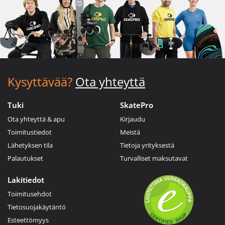
Kysyttävää?
Ota yhteyttä
Tuki
SkatePro
Ota yhteyttä & apu
Kirjaudu
Toimitustiedot
Meistä
Lähetyksen tila
Tietoja yrityksestä
Palautukset
Turvalliset maksutavat
Lakitiedot
Toimitusehdot
Tietosuojakäytäntö
Esteettömyys