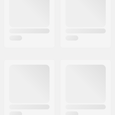
Veden Lämpötila:
5-10 °C
Märkäpuvun Tyyli:
Fullsuit, Hooded
Fullsuit
Sukupuoli:
Naiset
Year model:
22