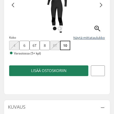
Koko
Näytä mittataulukko
4
6
6T
8
8T
10
Varastossa (5+ kpl)
LISÄÄ OSTOSKORIIN
KUVAUS