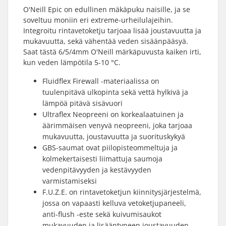
O'Neill Epic on edullinen mäkäpuku naisille, ja se
soveltuu moniin eri extreme-urheilulajeihin.
Integroitu rintavetoketju tarjoaa lisää joustavuutta ja
mukavuutta, sekä vähentää veden sisäänpääsyä.
Saat tästä 6/5/4mm O'Neill märkäpuvusta kaiken irti,
kun veden lämpötila 5-10 °C.
Fluidflex Firewall -materiaalissa on
tuulenpitävä ulkopinta sekä vettä hylkivä ja
lämpöä pitävä sisävuori
Ultraflex Neopreeni on korkealaatuinen ja
äärimmäisen venyvä neopreeni, joka tarjoaa
mukavuutta, joustavuutta ja suorituskykyä
GBS-saumat ovat piilopisteommeltuja ja
kolmekertaisesti liimattuja saumoja
vedenpitävyyden ja kestävyyden
varmistamiseksi
F.U.Z.E. on rintavetoketjun kiinnitysjärjestelmä,
jossa on vapaasti kelluva vetoketjupaneeli,
anti-flush -este sekä kuivumisaukot
mukavuuden ja lisääntyneen joustavuuden