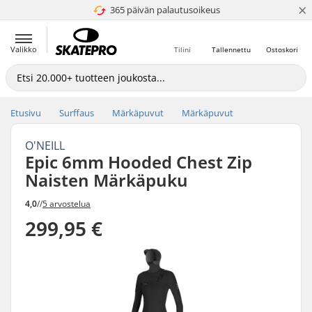
×
365 päivän palautusoikeus
4.8 / 5
Valikko
Tilini
Tallennettu
Ostoskori
Etusivu
Surffaus
Märkäpuvut
Märkäpuvut
O'NEILL
Epic 6mm Hooded Chest Zip
Naisten Märkäpuku
4,0
//
5 arvostelua
299,95 €