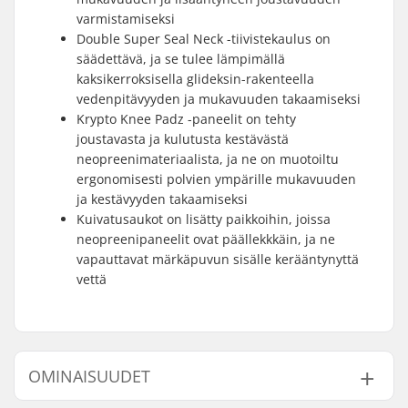
varmistamiseksi
Double Super Seal Neck -tiivistekaulus on
säädettävä, ja se tulee lämpimällä
kaksikerroksisella glideksin-rakenteella
vedenpitävyyden ja mukavuuden takaamiseksi
Krypto Knee Padz -paneelit on tehty
joustavasta ja kulutusta kestävästä
neopreenimateriaalista, ja ne on muotoiltu
ergonomisesti polvien ympärille mukavuuden
ja kestävyyden takaamiseksi
Kuivatusaukot on lisätty paikkoihin, joissa
neopreenipaneelit ovat päällekkkäin, ja ne
vapauttavat märkäpuvun sisälle kerääntynyttä
vettä
OMINAISUUDET