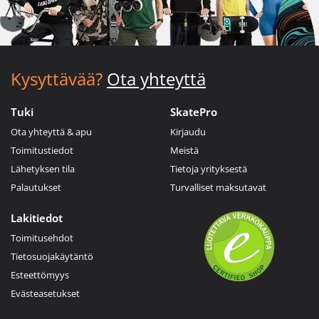
Kysyttävää?
Ota yhteyttä
Tuki
SkatePro
Ota yhteyttä & apu
Kirjaudu
Toimitustiedot
Meistä
Lähetyksen tila
Tietoja yrityksestä
Palautukset
Turvalliset maksutavat
Lakitiedot
Toimitusehdot
Tietosuojakäytäntö
Esteettömyys
Evästeasetukset