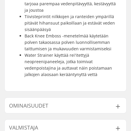
tarjoaa parempaa vedenpitävyyttä, kestävyyttä
ja joustoa
Tiivisteprintit nilkkojen ja ranteiden ympärillä
pitävät hihansuut paikoillaan ja estävät veden
sisäänpääsyä
Back Knee Emboss -menetelmää käytetään
polven takaosassa polven luonnollisemman
taittumisen ja mukavuuden varmistamiseksi
Water Strainer käyttää rei'itettyjä
neopreenipaneeleja, jotka toimivat
vedenpoistajina ja auttavat näin poistamaan
jalkojen alaosaan kerääntynyttä vettä
OMINAISUUDET
Materiaali:
Magma Fleece Plus
,
VALMISTAJA
Re-flex Skin
,
Air Foam