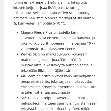
moniin eri extreme-urheilulajeihin. Integroitu
rintavetoketju tarjoaa lisää joustavuutta ja
mukavuutta, sekä vähentää veden sisäänpääsyä.
Saat tästä 5/4/3mm Manera märkäpuvusta kaiken
irti, kun veden lämpötila 5-10 °C.
Magma Fleece Plus on todella lämmin
sisävuori, jossa on vettä poistavia kanavia, ja
joka kuivuu 30 % nopeammin ja painaa 10 %
vähemmän kuin klassinen fleece
Re-flex Skin on märkäpuvun ulkovuoren
materiaali, joka tarjoaa äärimmäistä
joustavuutta ja kestävyyttä auttaen samalla
tekemään liikkeistä räjähtävämpiä
Air Foam on erittäin kevyt kalkkikivipohjainen
neopreenivaahto, joka tarjoaa mukavuutta,
erinomaista eristystä, enemmän joustavuutta
ja täten vähentää uupumusta
SD² Tape 2.0 -teippiä käytetään liimattujen ja
piilopisteommeltujen saumojen tiivistämiseen
erityistä hitsaustekniikkaa käyttäen, mikä