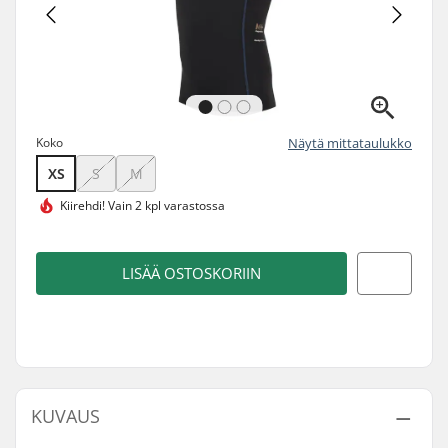
Koko
Näytä mittataulukko
XS
S
M
Kiirehdi!
Vain 2 kpl varastossa
LISÄÄ OSTOSKORIIN
KUVAUS