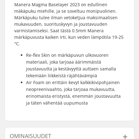
Manera Magma Baselayer 2023 on edullinen
mäkäpuku miehille, ja se soveltuu monipuolinen.
Märkäpuku tulee ilman vetoketjua maksimaalisen
mukavuuden, suorituskyvyn ja joustavuuden
varmistamiseksi. Saat tästä 0.5mm Manera
märkäpuvusta kaiken irti, kun veden lämpötila 19-25
°C.
Re-flex Skin on märkäpuvun ulkovuoren
materiaali, joka tarjoaa äärimmäistä
joustavuutta ja kestävyyttä auttaen samalla
tekemään liikkeistä räjähtävämpiä
Air Foam on erittäin kevyt kalkkikivipohjainen
neopreenivaahto, joka tarjoaa mukavuutta,
erinomaista eristystä, enemmän joustavuutta
ja täten vähentää uupumusta
OMINAISUUDET