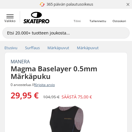
×
365 päivän palautusoikeus
4.8 / 5
Valikko
Tilini
Tallennettu
Ostoskori
Etusivu
Surffaus
Märkäpuvut
Märkäpuvut
MANERA
Magma Baselayer 0.5mm
Märkäpuku
0 arvostelua //
Kirjoita arvio
29,95 €
104,95 €
SÄÄSTÄ
75,00 €