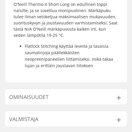
O'Neill Thermo-X Short Long on edullinen toppi
naisille, ja se soveltuu monipuolinen. Märkäpuku
tulee ilman vetoketjua maksimaalisen mukavuuden,
suorituskyvyn ja joustavuuden varmistamiseksi. Saat
tästä N/A O'Neill märkäpuvusta kaiken irti, kun
veden lämpötila 19-25 °C.
Flatlock Stitching käyttää leveitä ja tasaisia
saumalinjoja päällekkäisten
neopreenipaneelien liittämiseksi, mikä takaa
lujan ja erittäin joustavan liitoksen
OMINAISUUDET
Materiaali:
Thermo-X Hyperdry
VALMISTAJA
Tikkaus:
Flatlock Stitched
Lisäominaisuudet:
Dri-Fit