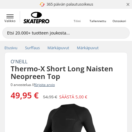
×
365 päivän palautusoikeus
4.8 / 5
Valikko
Tilini
Tallennettu
Ostoskori
Etusivu
Surffaus
Märkäpuvut
Märkäpuvut
O'NEILL
Thermo-X Short Long Naisten
Neopreen Top
0 arvostelua //
Kirjoita arvio
49,95 €
54,95 €
SÄÄSTÄ
5,00 €