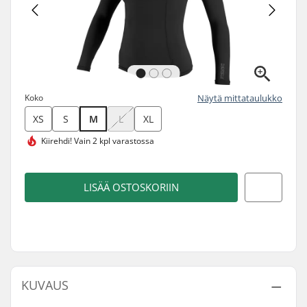
Koko
Näytä mittataulukko
XS
S
M
L
XL
Kiirehdi!
Vain 2 kpl varastossa
LISÄÄ OSTOSKORIIN
KUVAUS