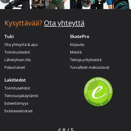
Kysyttävää?
Ota yhteyttä
Tuki
SkatePro
Ota yhteyttä & apu
Kirjaudu
Toimitustiedot
Meistä
Lähetyksen tila
Tietoja yrityksestä
Palautukset
Turvalliset maksutavat
Lakitiedot
Toimitusehdot
Tietosuojakäytäntö
Esteettömyys
Evästeasetukset
4.8 / 5