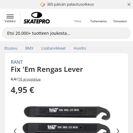
×
365 päivän palautusoikeus
4.8 / 5
Valikko
Tilini
Tallennettu
Ostoskori
Etusivu
BMX
Lisätarvikkeet
Huolto
RANT
Fix 'Em Rengas Lever
4,4
//
16 arvostelua
4,95 €