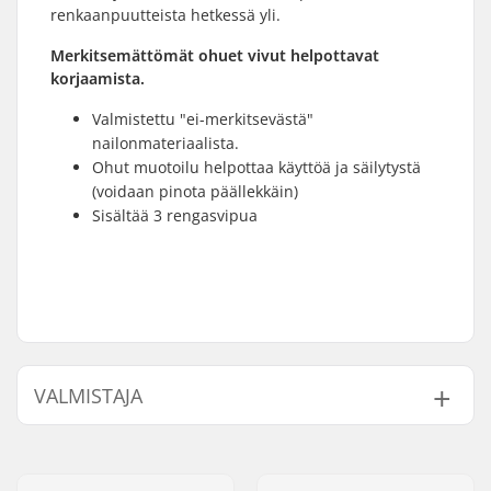
renkaanpuutteista hetkessä yli.
Merkitsemättömät ohuet vivut helpottavat
korjaamista.
Valmistettu "ei-merkitsevästä"
nailonmateriaalista.
Ohut muotoilu helpottaa käyttöä ja säilytystä
(voidaan pinota päällekkäin)
Sisältää 3 rengasvipua
VALMISTAJA
Nimi:
Source Europe GmbH
Jakeluosoite:
Am Kuckhofer Feld 13A