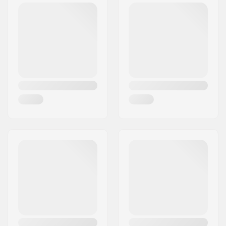
Postinumero:
41470
Paikkakunta::
Neuss
Maa:
Saksa