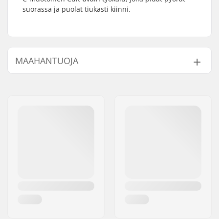
suorassa ja puolat tiukasti kiinni.
MAAHANTUOJA
Nimi:
Centrano ApS
Jakeluosoite:
Omega 6
Postinumero:
8382
Paikkakunta::
Hinnerup
Maa:
Tanska