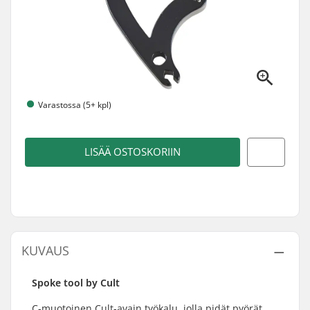
Varastossa (5+ kpl)
LISÄÄ OSTOSKORIIN
KUVAUS
Spoke tool by Cult
C-muotoinen Cult-avain työkalu, jolla pidät pyörät