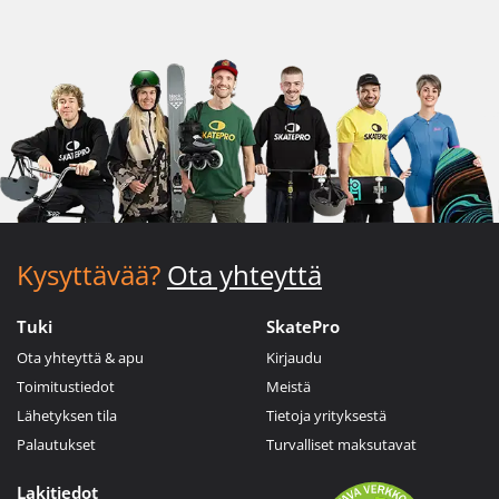
Kysyttävää?
Ota yhteyttä
Tuki
SkatePro
Ota yhteyttä & apu
Kirjaudu
Toimitustiedot
Meistä
Lähetyksen tila
Tietoja yrityksestä
Palautukset
Turvalliset maksutavat
Lakitiedot