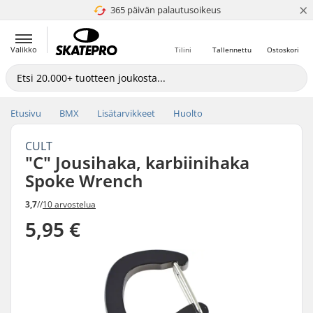
×
365 päivän palautusoikeus
4.8 / 5
Valikko
Tilini
Tallennettu
Ostoskori
Etusivu
BMX
Lisätarvikkeet
Huolto
CULT
"C" Jousihaka, karbiinihaka
Spoke Wrench
3,7
//
10 arvostelua
5,95 €