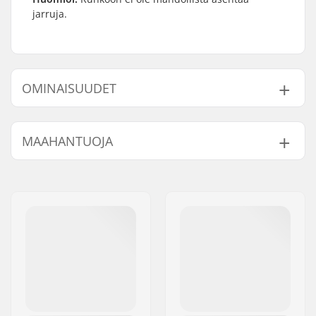
jarruja.
OMINAISUUDET
BMX-tyyppi:
Freestyle BMX
MAAHANTUOJA
Pyörän tyyppi:
Freestyle
Freimin materiaali:
Kromiteräs
Nimi:
Centrano ApS
Paino:
2.503kg
Jakeluosoite:
Omega 6
Frame brakemounts:
Removable
Postinumero:
8382
brakemounts
Paikkakunta::
Hinnerup
BMX Jarru sisältyy:
Jarruton (jarrua ei voi
Maa:
Tanska
asentaa)
Takahaarukan
13.25" (33.7cm)
alaputken pituus
(Slammed):