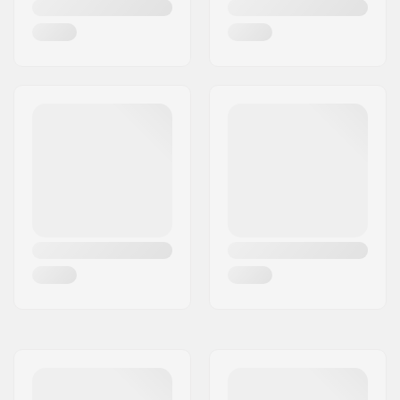
Dropout pituus:
14mm
Ketjunkiristimet:
Ei
Keskiö:
Mid
Gyro yhteensopiva:
Ei
Istuimen clamppi:
Integroitu, 25.4mm
Headsetin tyyppi:
Integroitu 1 1/8"
Headtuben kulma:
75°
Headtuben pituus:
127mm