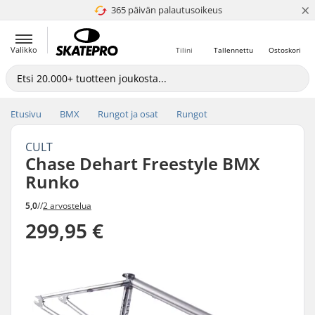
×
365 päivän palautusoikeus
4.8 / 5
Valikko
Tilini
Tallennettu
Ostoskori
Etusivu
BMX
Rungot ja osat
Rungot
CULT
Chase Dehart Freestyle BMX
Runko
5,0
//
2 arvostelua
299,95 €