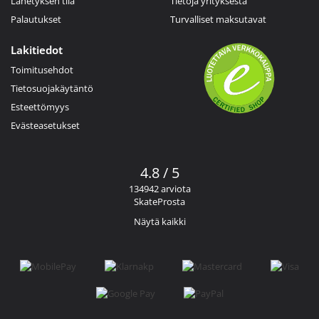
Lähetyksen tila
Tietoja yrityksestä
Palautukset
Turvalliset maksutavat
Lakitiedot
Toimitusehdot
Tietosuojakäytäntö
Esteettömyys
Evästeasetukset
4.8 / 5
134942 arviota
SkateProsta
Näytä kaikki