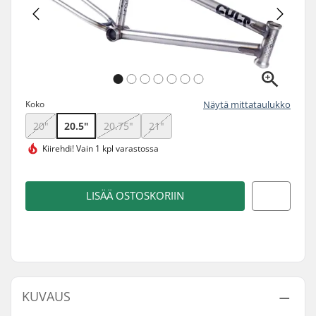
Koko
Näytä mittataulukko
20"
20.5"
20.75"
21"
Kiirehdi!
Vain 1 kpl varastossa
LISÄÄ OSTOSKORIIN
KUVAUS