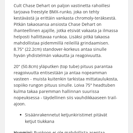
Cult Chase Dehart on paljon vastinetta rahoillesi
tarjoava freestyle BMX-runko, joka on tehty
kestävästä ja erittäin vankasta chromoly-teräksestä.
Pitkän takaosansa ansiosta Chase Dehart on
ihanteellinen ajajille, jotka etsivät vakaata ja ilmassa
helposti hallittavaa runkoa. Lisäksi pitkä takaosa
mahdollistaa pidemmillä reileillä grindaamisen.
8.75" (22.2cm) standover-korkeus antaa sinulle
hyvän yhdistelmän vakautta ja reagoivuutta.
20" (50.8cm) yläputken (top tube) pituus parantaa
reagoivuutta entisestään ja antaa nopeamman
vasteen - muista kuitenkin tarkistaa mittataulukosta,
sopiiko rungon pituus sinulle. Loiva 75° headtuben
kulma takaa paremman hallinnan suurissa
nopeuksessa - täydellinen siis vauhdikkaaseen trail-
ajoon.
Sisäänrakennetut ketjunkiristimet pitävät
ketjut tiukkana
Huomioi:
Runkoon ei ole mahdollista asentaa