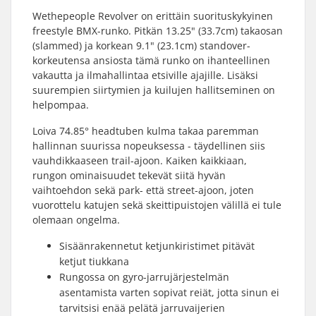
Wethepeople Revolver on erittäin suorituskykyinen
freestyle BMX-runko. Pitkän 13.25" (33.7cm) takaosan
(slammed) ja korkean 9.1" (23.1cm) standover-
korkeutensa ansiosta tämä runko on ihanteellinen
vakautta ja ilmahallintaa etsiville ajajille. Lisäksi
suurempien siirtymien ja kuilujen hallitseminen on
helpompaa.
Loiva 74.85° headtuben kulma takaa paremman
hallinnan suurissa nopeuksessa - täydellinen siis
vauhdikkaaseen trail-ajoon. Kaiken kaikkiaan,
rungon ominaisuudet tekevät siitä hyvän
vaihtoehdon sekä park- että street-ajoon, joten
vuorottelu katujen sekä skeittipuistojen välillä ei tule
olemaan ongelma.
Sisäänrakennetut ketjunkiristimet pitävät
ketjut tiukkana
Rungossa on gyro-jarrujärjestelmän
asentamista varten sopivat reiät, jotta sinun ei
tarvitsisi enää pelätä jarruvaijerien