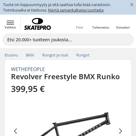
×
Tuote on loppuunmyyty ja sitä saattaa tulla lisää varastoon.
Toimitusaika ei tiedossa.
Näytä samankaltaisia tuotteita
Valikko
Tilini
Tallennettu
Ostoskori
Etusivu
BMX
Rungot ja osat
Rungot
WETHEPEOPLE
Revolver Freestyle BMX Runko
399,95 €