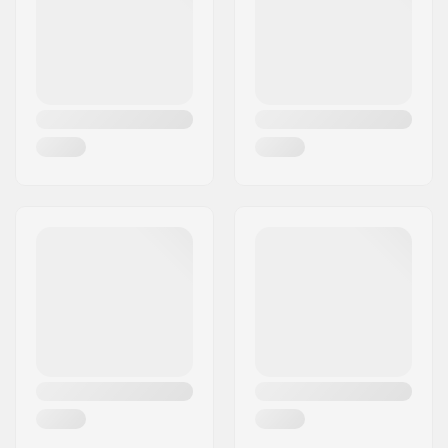
Maa:
Saksa
Freimin standover
9.1" (23.1cm)
korkeus:
Chainstay length
13.5" (34.2cm)
(Center):
Takahaarukan
13.25" (33.7cm)
alaputken pituus
(Slammed):
Dropout pituus:
7.5mm
Ketjunkiristimet:
Kyllä
Keskiö:
Mid
Gyro yhteensopiva:
Kyllä
Istuimen clamppi:
Integroimaton
Headsetin tyyppi:
Integroitu 1 1/8"
Headtuben kulma:
74.85°
Headtuben pituus:
127mm
Renkaan halkaisija:
20"