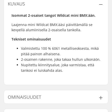
KUVAUS
Isommat 2-osaiset tangot Wildcat mini BMX:ään.
Laajenna mini Wildcat BMX:ääsi päivittämällä se
kevyellä alumiinisella 2-osaisella tankolla.
Tekniset ominaisuudet
Valmistettu 100 % 6061 metalliseoksesta, mikä
pitää painon alhaisena.
2-osainen rakenne, joka takaa hullun ulkonäön.
Nupitettu kiinnitysalue, joka varmistaa, että
tankosi ei luiskahda alas.
OMINAISUUDET
Tangon korkeus:
7.87" (20cm)