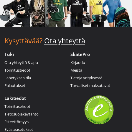
Kysyttävää?
Ota yhteyttä
Tuki
SkatePro
Ota yhteyttä & apu
Kirjaudu
Toimitustiedot
Meistä
Lähetyksen tila
Tietoja yrityksestä
Palautukset
Turvalliset maksutavat
Lakitiedot
Toimitusehdot
Tietosuojakäytäntö
Esteettömyys
Evästeasetukset