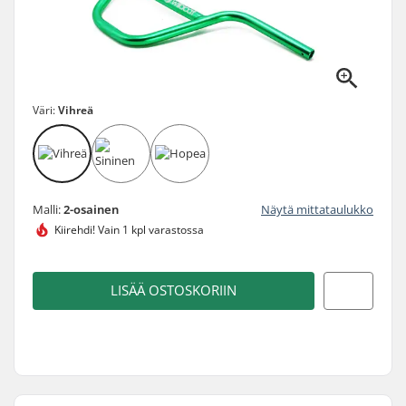
Väri:
Vihreä
Malli:
2-osainen
Näytä mittataulukko
Kiirehdi!
Vain 1 kpl varastossa
LISÄÄ OSTOSKORIIN