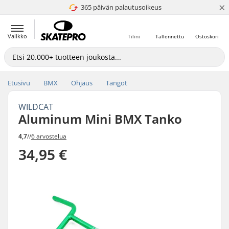
×
365 päivän palautusoikeus
4.8 / 5
Valikko
Tilini
Tallennettu
Ostoskori
Etusivu
BMX
Ohjaus
Tangot
WILDCAT
Aluminum Mini BMX Tanko
4,7
//
6 arvostelua
34,95 €