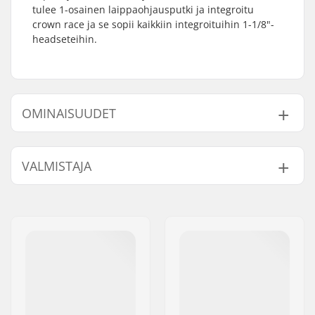
tulee 1-osainen laippaohjausputki ja integroitu
crown race ja se sopii kaikkiin integroituihin 1-1/8"-
headseteihin.
OMINAISUUDET
Renkaan offset:
24mm
VALMISTAJA
Renkaan halkaisija:
20"
Materiaali:
Kromiteräs
Nimi:
Haro Bikes Europe GmbH
Headsetin tyyppi:
Integroitu 1 1/8"
Jakeluosoite:
Max-Planck-Strasse 54
Akselin halkaisija:
10mm
Postinumero:
32107
Paino:
997g
Paikkakunta::
Bad Salzuflen
Maa:
Saksa