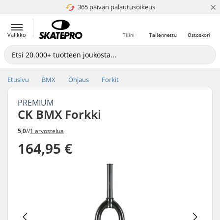
×
365 päivän palautusoikeus
4.8 / 5
Valikko
Tilini
Tallennettu
Ostoskori
Etusivu
BMX
Ohjaus
Forkit
PREMIUM
CK BMX Forkki
5,0
//
1 arvostelua
164,95 €