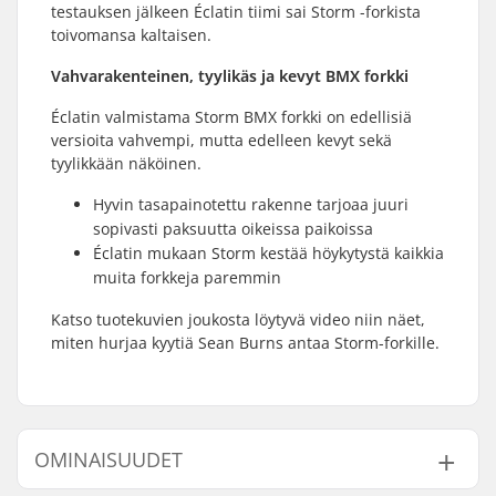
testauksen jälkeen Éclatin tiimi sai Storm -forkista
toivomansa kaltaisen.
Vahvarakenteinen, tyylikäs ja kevyt BMX forkki
Éclatin valmistama Storm BMX forkki on edellisiä
versioita vahvempi, mutta edelleen kevyt sekä
tyylikkään näköinen.
Hyvin tasapainotettu rakenne tarjoaa juuri
sopivasti paksuutta oikeissa paikoissa
Éclatin mukaan Storm kestää höykytystä kaikkia
muita forkkeja paremmin
Katso tuotekuvien joukosta löytyvä video niin näet,
miten hurjaa kyytiä Sean Burns antaa Storm-forkille.
OMINAISUUDET