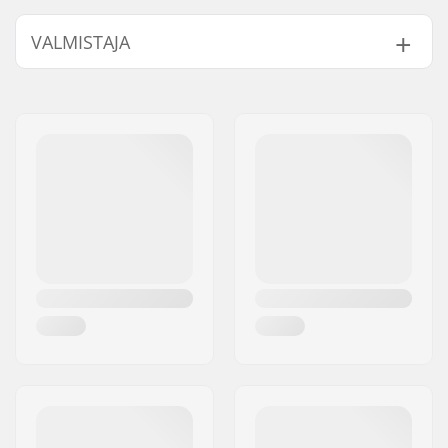
Renkaan offset:
20mm
VALMISTAJA
Renkaan halkaisija:
20"
Materiaali:
Kromiteräs
Nimi:
We Make Things GmbH
Headsetin tyyppi:
Integroitu 1 1/8"
Jakeluosoite:
RICHARD-BYRD-STR. 12
Akselin halkaisija:
10mm
Postinumero:
50829
Ohjausputken pituus:
170mm
Paikkakunta::
Köln
Forkin kierre:
M24
Maa:
Saksa
Paino:
1015g