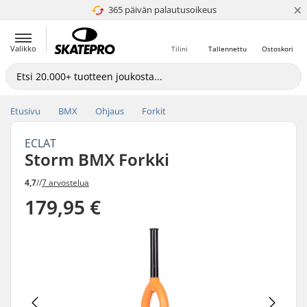
×
365 päivän palautusoikeus
4.8 / 5
Valikko
Tilini
Tallennettu
Ostoskori
Etusivu
BMX
Ohjaus
Forkit
ECLAT
Storm BMX Forkki
4,7
//
7 arvostelua
179,95 €