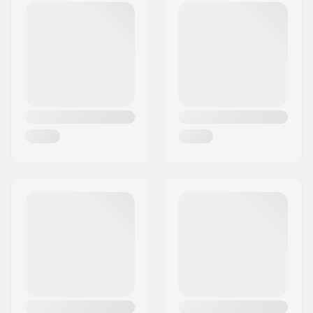
Postinumero:
41470
Ohjausputken pituus:
162mm
Paikkakunta::
Neuss
Renkaan leveys:
2.5"
Maa:
Saksa
Forkin kierre:
M18
Paino:
863g