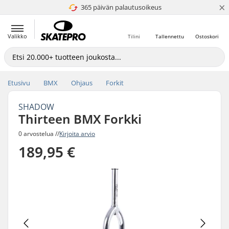
×
365 päivän palautusoikeus
4.8 / 5
Valikko
Tilini
Tallennettu
Ostoskori
Etusivu
BMX
Ohjaus
Forkit
SHADOW
Thirteen BMX Forkki
0 arvostelua //
Kirjoita arvio
189,95 €