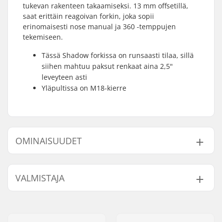
tukevan rakenteen takaamiseksi. 13 mm offsetillä,
saat erittäin reagoivan forkin, joka sopii
erinomaisesti nose manual ja 360 -temppujen
tekemiseen.
Tässä Shadow forkissa on runsaasti tilaa, sillä
siihen mahtuu paksut renkaat aina 2,5"
leveyteen asti
Yläpultissa on M18-kierre
OMINAISUUDET
Renkaan offset:
13mm
VALMISTAJA
Renkaan halkaisija:
20"
Materiaali:
Kromiteräs
Nimi:
Source Europe GmbH
Headsetin tyyppi:
Integroitu 1 1/8"
Jakeluosoite:
Am Kuckhofer Feld 13A
Akselin halkaisija:
10mm