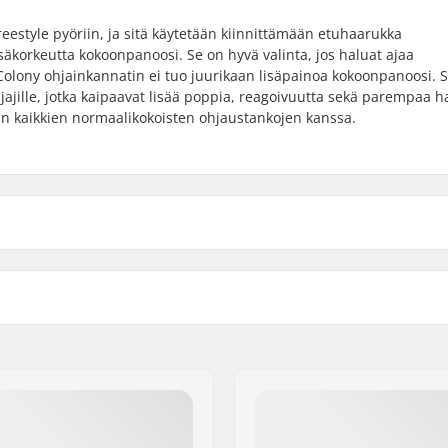
estyle pyöriin, ja sitä käytetään kiinnittämään etuhaarukka
säkorkeutta kokoonpanoosi. Se on hyvä valinta, jos haluat ajaa
Colony ohjainkannatin ei tuo juurikaan lisäpainoa kokoonpanoosi. S
ajille, jotka kaipaavat lisää poppia, reagoivuutta sekä parempaa ha
an kaikkien normaalikokoisten ohjaustankojen kanssa.
p load
Paino:
Ohjausputken koko: