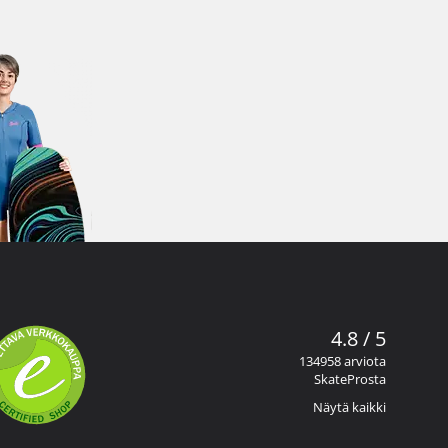
4.8 / 5
134958 arviota
SkateProsta
Näytä kaikki