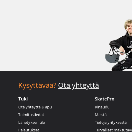
Kysyttävää?
Ota yhteyttä
Tuki
SkatePro
Ota yhteyttä & apu
Kirjaudu
Toimitustiedot
Meistä
Lähetyksen tila
Tietoja yrityksestä
Palautukset
Turvalliset maksutav