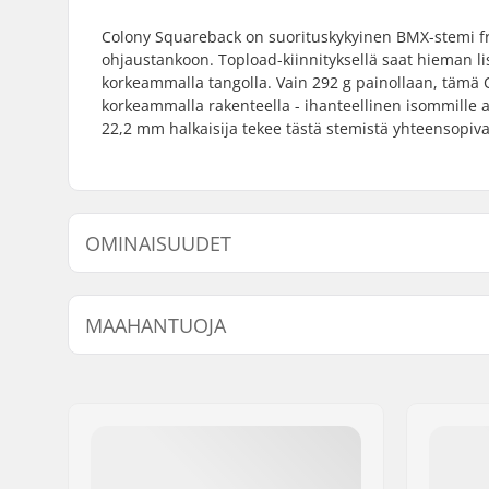
Colony Squareback on suorituskykyinen BMX-stemi fre
ohjaustankoon. Topload-kiinnityksellä saat hieman li
korkeammalla tangolla. Vain 292 g painollaan, tämä 
korkeammalla rakenteella - ihanteellinen isommille aj
22,2 mm halkaisija tekee tästä stemistä yhteensopiv
OMINAISUUDET
Stemin tyyppi/korkeus:
50mm, To
MAAHANTUOJA
Stemin korkeus:
33mm
Stemin halkaisija:
22.2mm
Nimi:
Centrano ApS
Jakeluosoite:
Omega 6
Postinumero:
8382
Paikkakunta::
Hinnerup