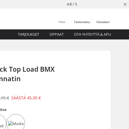
×
4.8 / 5
Tilini
Tallennettu
Ostoskori
TARJOUKSET
OPPAAT
OTA YHTEYTTÄ & APU
ck Top Load BMX
nnatin
,95 €
SÄÄSTÄ
45,00 €
dise