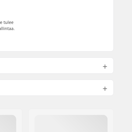
e tulee
llintaa.
292g
1 1/8"