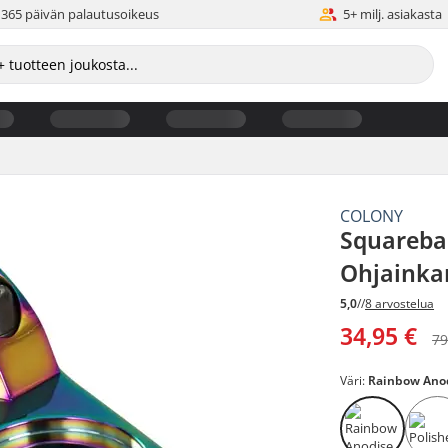
365 päivän palautusoikeus
5+ milj. asiakasta
COLONY
Squareba
Ohjainka
5,0
//
8 arvostelua
34,95 €
79
Väri:
Rainbow Ano